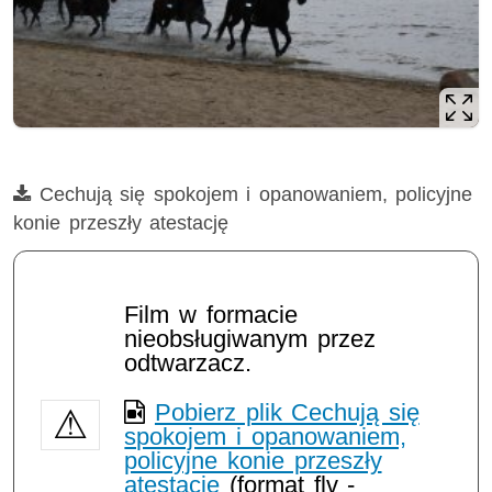
Film
Cechują się spokojem i opanowaniem, policyjne
konie przeszły atestację
Opis filmu: konie, atestacja, zwierzęta
Film w formacie
nieobsługiwanym przez
odtwarzacz.
Pobierz plik Cechują się
spokojem i opanowaniem,
policyjne konie przeszły
atestację
(format flv -