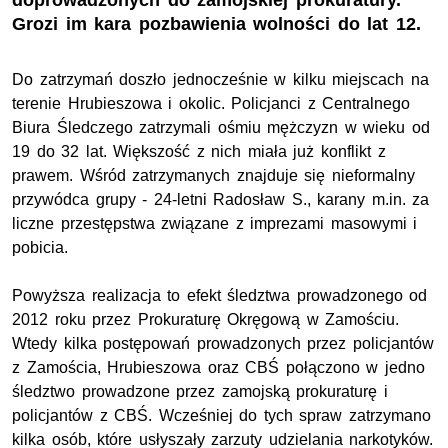
doprowadzonych do zamojskiej prokuratury.
Grozi im kara pozbawienia wolności do lat 12.
Do zatrzymań doszło jednocześnie w kilku miejscach na
terenie Hrubieszowa i okolic. Policjanci z Centralnego
Biura Śledczego zatrzymali ośmiu mężczyzn w wieku od
19 do 32 lat. Większość z nich miała już konflikt z
prawem. Wśród zatrzymanych znajduje się nieformalny
przywódca grupy - 24-letni Radosław S., karany m.in. za
liczne przestępstwa związane z imprezami masowymi i
pobicia.
Powyższa realizacja to efekt śledztwa prowadzonego od
2012 roku przez Prokuraturę Okręgową w Zamościu.
Wtedy kilka postępowań prowadzonych przez policjantów
z Zamościa, Hrubieszowa oraz CBŚ połączono w jedno
śledztwo prowadzone przez zamojską prokuraturę i
policjantów z CBŚ. Wcześniej do tych spraw zatrzymano
kilka osób, które usłyszały zarzuty udzielania narkotyków.