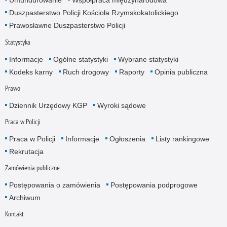
Umundurowanie
Współpraca międzynarodowa
Duszpasterstwo Policji Kościoła Rzymskokatolickiego
Prawosławne Duszpasterstwo Policji
Statystyka
Informacje
Ogólne statystyki
Wybrane statystyki
Kodeks karny
Ruch drogowy
Raporty
Opinia publiczna
Prawo
Dziennik Urzędowy KGP
Wyroki sądowe
Praca w Policji
Praca w Policji
Informacje
Ogłoszenia
Listy rankingowe
Rekrutacja
Zamówienia publiczne
Postępowania o zamówienia
Postępowania podprogowe
Archiwum
Kontakt