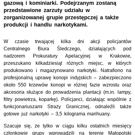
gazową i kominiarki. Podejrzanym zostaną
przedstawione zarzuty udziału w
zorganizowanej grupie przestępczej a także
produkcji i handlu narkotykami.
W czasie trwającej kilka dni akcji policjantów
Centralnego Biura Śledczego, działających pod
nadzorem Prokuratury Apelacyjnej w Krakowie,
przeszukano kilkadziesiąt różnych miejsc, w których
produkowano i magazynowano narkotyki. Natrafiono na
profesjonalną uprawę konopi indyjskich – zabezpieczono
około 550 krzewów konopi w różnej fazie wzrostu oraz
akcesoria służące do prowadzenia plantacji (m.in. lampy,
filtry powietrza, koparkę). Policjanci, działając wspólnie z
funkcjonariuszami Straży Granicznej, odnaleźli także
gotowe już narkotyki – 3,5 kilograma marihuany.
Szacuje się, że tylko w ciągu kilku ostatnich miesięcy
członkowie grupy wprowadzili na terenie Małopolski