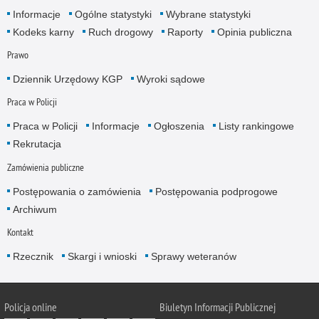
Informacje
Ogólne statystyki
Wybrane statystyki
Kodeks karny
Ruch drogowy
Raporty
Opinia publiczna
Prawo
Dziennik Urzędowy KGP
Wyroki sądowe
Praca w Policji
Praca w Policji
Informacje
Ogłoszenia
Listy rankingowe
Rekrutacja
Zamówienia publiczne
Postępowania o zamówienia
Postępowania podprogowe
Archiwum
Kontakt
Rzecznik
Skargi i wnioski
Sprawy weteranów
Policja
online
Biuletyn Informacji Publicznej