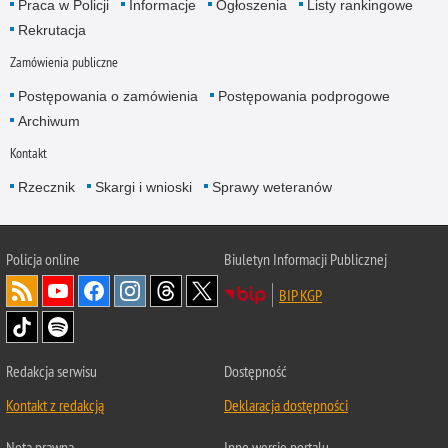
Praca w Policji
Informacje
Ogłoszenia
Listy rankingowe
Rekrutacja
Zamówienia publiczne
Postępowania o zamówienia
Postępowania podprogowe
Archiwum
Kontakt
Rzecznik
Skargi i wnioski
Sprawy weteranów
Policja
online
Biuletyn Informacji Publicznej
BIP KGP
Redakcja serwisu
Dostępność
Kontakt z redakcją
Deklaracja dostępności
Nota prawna
Inne wersje portalu