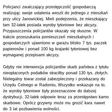
Policjanci zwalczający przestępczość gospodarczą
realizując swoje ustalenia weszli do jednego z mieszkań
przy ulicy Janowickiej. Mieli podejrzenia, że mieszkający
tam 32-latek posiada wyroby tytoniowe bez akcyzy.
Przypuszczenia policjantów okazały się słuszne. W
trakcie przeszukania pomieszczeń mieszkalnych i
gospodarczych ujawniono w garażu blisko 7 tys. paczek
papierosów i ponad 100 kg krajanki tytoniowej bez
wymaganej przepisami akcyzy.
Gdyby nie interwencja policjantów skarb państwa z tytułu
nieopłaconych podatków straciłby ponad 130 tys. złotych.
Nielegalny towar został zabezpieczony i przekazany do
Urzędu Celnego w Radomiu. Wszystko wskazuje na to,
że wyroby tytoniowe były przeznaczone do dalszej
dystrybucji. 32-latek odpowie teraz za przestępstwo karno
skarbowe. Oprócz grzywny może mu grozić kara nawet
do 3 lat pozbawienia wolności.