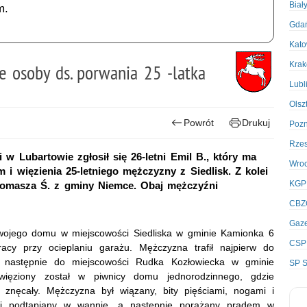
Biał
m.
Gda
Kato
Kra
ie osoby ds. porwania 25 -latka
Lubl
Olsz
Powrót
Drukuj
Poz
Rze
w Lubartowie zgłosił się 26-letni Emil B., który ma
Wro
 więzienia 25-letniego mężczyzny z Siedlisk. Z kolei
KGP
 Tomasza Ś. z gminy Niemce. Obaj mężczyźni
CBZ
Gaze
swojego domu w miejscowości Siedliska w gminie Kamionka 6
CSP
racy przy ocieplaniu garażu. Mężczyzna trafił najpierw do
 następnie do miejscowości Rudka Kozłowiecka w gminie
SP S
uwięziony został w piwnicy domu jednorodzinnego, gdzie
 znęcały. Mężczyzna był wiązany, bity pięściami, nogami i
i podtapiany w wannie, a następnie porażany prądem w