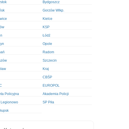
ystok
Bydgoszcz
ńsk
Gorzów Wlkp.
wice
Kielce
ków
KSP
in
Łódź
tyn
Opole
nań
Radom
szów
Szczecin
cław
Kraj
CBŚP
C
EUROPOL
ta Policyjna
Akademia Policji
 Legionowo
SP Piła
łupsk