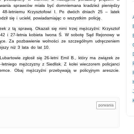
howania sprawców miała być domniemana kradzież pieniędzy
48-letniemu Krzysztofowi I. Po dwóch dniach 25 – latek
ił się i uciekł, powiadamiając o wszystkim policję.
ek z tą sprawą. Okazali się nimi trzej mężczyźni: Krzysztof
at 42 i 27-letnia kobieta Iwona Ś. W sobotę Sąd Rejonowy w
iące. Za pozbawienie wolności ze szczególnym udręczeniem
szy niż 3 lata do lat 10.
bartowie zgłosił się 26-letni Emil B., który ma związek ze
etniego mężczyzny z Siedlisk. Z kolei wieczorem policjanci
emce. Obaj mężczyźni przebywają w policyjnym areszcie.
porwania