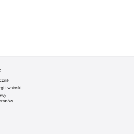
Kradzieże z włamaniem
Kultura
Logistyka, wyposażenie
Materiały wybuchowe
Nagrodzeni policjanci
Napady na banki
Napady na taksówkarzy
Napady na tiry
t
Nielegalny handel farmaceutykami
cznik
Nietrzeźwi kierujący
gi i wnioski
awy
Nietrzeźwi opiekunowie
eranów
Nietrzeźwi pracownicy
Niszczenie mienia
Nowoczesne technologie w pracy Policji
Odpowiedzialność majątkowa Policji