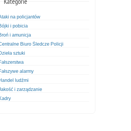
Kategorie
Ataki na policjantów
Bójki i pobicia
Broń i amunicja
Centralne Biuro Śledcze Policji
Dzieła sztuki
Fałszerstwa
Fałszywe alarmy
Handel ludźmi
Jakość i zarządzanie
Kadry
Kobiety w Policji
Korupcja
Kradzież