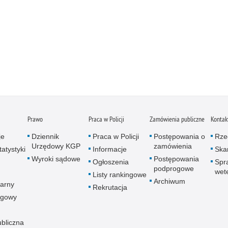
Prawo
Praca w Policji
Zamówienia publiczne
Kontak
je
Dziennik
Praca w Policji
Postępowania o
Rze
Urzędowy KGP
zamówienia
atystyki
Informacje
Skar
Wyroki sądowe
Postępowania
Ogłoszenia
Spr
podprogowe
wet
Listy rankingowe
Archiwum
arny
Rekrutacja
ogowy
ubliczna