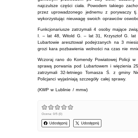
najczulsze części ciała. Powodem takiego zac
przez uprowadzonego jednemu z porywaczy tj. 
wykorzystując nieuwagę swoich oprawców oswobodz
Funkcjonariusze zatrzymali 4 osoby mające związ
I. – lat 48, Witold G. – lat 31, Krzysztof G. l
Lubartowie aresztował podejrzanych na 3 mies
grozi kara pozbawienia wolności na czas nie mniej
Wczoraj rano do Komendy Powiatowej Policji w Lu
sprawą porwania pod Lubartowem i więzienia 25-l
zatrzymali 32-letniego Tomasza Ś. z gminy Ni
Policjanci wyjaśniają szczegóły całej sprawy.
(KWP w Lublinie / mmw)
Ocena: 0/5 (0)
Udostępnij
Udostępnij