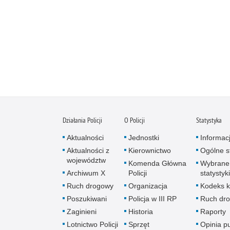
Działania Policji
O Policji
Statystyka
Aktualności
Jednostki
Informac
Aktualności z
Kierownictwo
Ogólne st
województw
Komenda Główna
Wybrane
Archiwum X
Policji
statystyki
Ruch drogowy
Organizacja
Kodeks k
Poszukiwani
Policja w III RP
Ruch dr
Zaginieni
Historia
Raporty
Lotnictwo Policji
Sprzęt
Opinia p