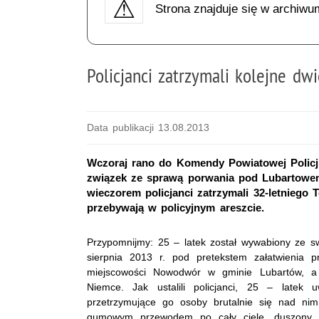
Strona znajduje się w archiwu
Policjanci zatrzymali kolejne dw
Data publikacji 13.08.2013
Wczoraj rano do Komendy Powiatowej Policji 
związek ze sprawą porwania pod Lubartowem i
wieczorem policjanci zatrzymali 32-letniego
przebywają w policyjnym areszcie.
Przypomnijmy: 25 – latek został wywabiony ze 
sierpnia 2013 r. pod pretekstem załatwienia p
miejscowości Nowodwór w gminie Lubartów, a
Niemce. Jak ustalili policjanci, 25 – latek 
przetrzymujące go osoby brutalnie się nad nim
gumowym przewodem po cały ciele, duszony 