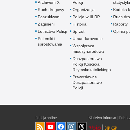
Archiwum X
Policji
statystyki
Ruch drogowy
Organizacja
Kodeks k
Poszukiwani
Policja w III RP
Ruch dr
Zaginieni
Historia
Raporty
Lotnictwo Policji
Sprzęt
Opinia p
Polemiki i
Umundurowanie
sprostowania
Współpraca
międzynarodowa
Duszpasterstwo
Policji Kościoła
Rzymskokatolickiego
Prawosławne
Duszpasterstwo
Policji
Policja
online
Biuletyn Informacji Public
BIP KGP