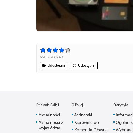
Ocena: 3.7/5 (3)
Udostępnij
Udostępnij
Działania Policji
O Policji
Statystyka
Aktualności
Jednostki
Informac
Aktualności z
Kierownictwo
Ogólne st
województw
Komenda Główna
Wybrane