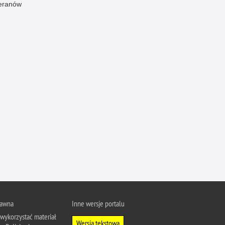
eranów
Profanacje, zbeszczeszczania
Profilaktyka
Przemoc domowa
Przemoc w szkole
Przemyt
Przestępczość alkoholowa
Przestępczość bankowa i kredytowa
Przestępczość cudzoziemców
Przestępczość farmaceutyczna
Przestępczość gospodarcza
Przestępczość internetowa
Przestępczość komputerowa
Przestępczość kryminalna
rawna
Inne wersje portalu
Przestępczość międzynarodowa
wykorzystać materiał
Wersja tekstowa