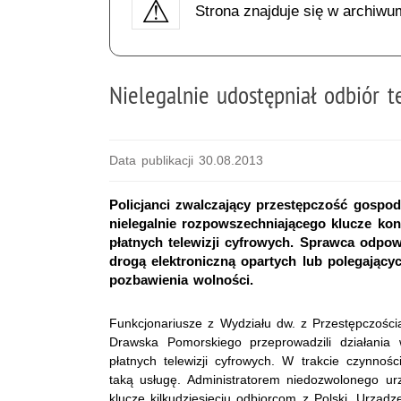
Strona znajduje się w archiwu
Nielegalnie udostępniał odbiór t
Data publikacji 30.08.2013
Policjanci zwalczający przestępczość gospo
nielegalnie rozpowszechniającego klucze ko
płatnych telewizji cyfrowych. Sprawca odpo
drogą elektroniczną opartych lub polegając
pozbawienia wolności.
Funkcjonariusze z Wydziału dw. z Przestępczośc
Drawska Pomorskiego przeprowadzili działania
płatnych telewizji cyfrowych. W trakcie czynnoś
taką usługę. Administratorem niedozwolonego urz
klucze kilkudziesięciu odbiorcom z Polski. Urząd