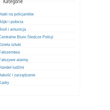
Kategorie
Ataki na policjantów
Bójki i pobicia
Broń i amunicja
Centralne Biuro Śledcze Policji
Dzieła sztuki
Fałszerstwa
Fałszywe alarmy
Handel ludźmi
Jakość i zarządzanie
Kadry
Kobiety w Policji
Korupcja
Kradzież