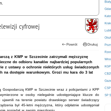
Biał
m.
Gda
Kato
Kra
elewizji cyfrowej
Lubl
Olsz
Powrót
Drukuj
Poz
Rze
darczą z KWP w Szczecinie zatrzymali mężczyznę
Wro
nieczne do odbioru kanałów najbardziej popularnych
KGP
wie z ustawy o ochronie niektórych usług świadczonych
ych na dostępie warunkowym. Grozi mu kara do 3 lat
CBZ
Gaze
CSP
ią Gospodarczą KWP w Szczecinie wraz z policjantami z KPP
 wymierzone w osoby nielegalnie udostępniające klucze do
SP S
ci ujawnili na terenie powiatu drawskiego serwer świadczący
ądzenia był 45-letni mężczyzna, który odpłatnie udostępniał
zenie posiadał w swoim mieszkaniu.