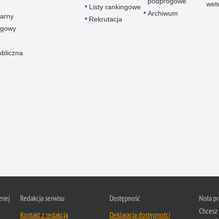
podprogowe
wet
Listy rankingowe
Archiwum
arny
Rekrutacja
ogowy
ubliczna
znej
Redakcja serwisu
Dostępność
Nota p
Chcesz 
Kontakt z redakcją
Deklaracja dostępności