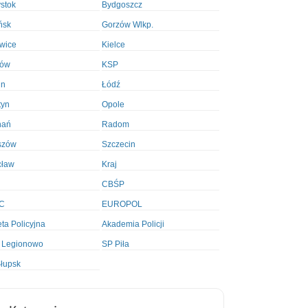
ystok
Bydgoszcz
ńsk
Gorzów Wlkp.
wice
Kielce
ków
KSP
in
Łódź
tyn
Opole
nań
Radom
szów
Szczecin
cław
Kraj
CBŚP
C
EUROPOL
ta Policyjna
Akademia Policji
 Legionowo
SP Piła
łupsk