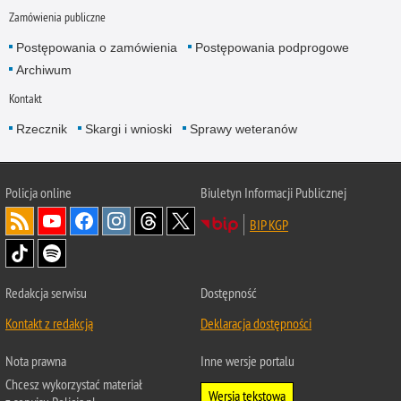
Zamówienia publiczne
Postępowania o zamówienia
Postępowania podprogowe
Archiwum
Kontakt
Rzecznik
Skargi i wnioski
Sprawy weteranów
Policja
online
Biuletyn Informacji Publicznej
BIP KGP
Redakcja serwisu
Dostępność
Kontakt z redakcją
Deklaracja dostępności
Nota prawna
Inne wersje portalu
Chcesz wykorzystać materiał
Wersja tekstowa