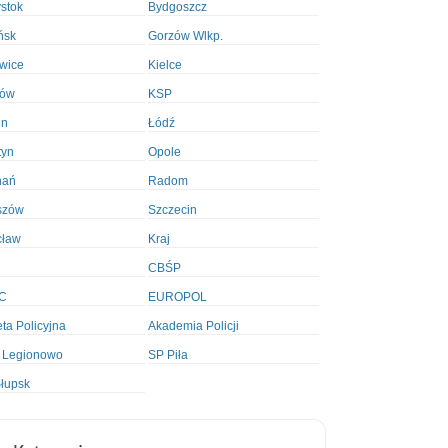
ystok
Bydgoszcz
ńsk
Gorzów Wlkp.
wice
Kielce
ków
KSP
in
Łódź
tyn
Opole
nań
Radom
szów
Szczecin
cław
Kraj
CBŚP
C
EUROPOL
ta Policyjna
Akademia Policji
 Legionowo
SP Piła
łupsk