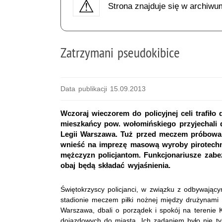
Strona znajduje się w archiwu
Zatrzymani pseudokibice
Data publikacji 15.09.2013
Wczoraj wieczorem do policyjnej celi trafiło 
mieszkańcy pow. wołomińskiego przyjechali 
Legii Warszawa. Tuż przed meczem próbowal
wnieść na imprezę masową wyroby pirotechni
mężczyzn policjantom. Funkcjonariusze zabez
obaj będą składać wyjaśnienia.
Świętokrzyscy policjanci, w związku z odbywający
stadionie meczem piłki nożnej między drużynami K
Warszawa, dbali o porządek i spokój na terenie K
dojazdowych do miasta. Ich zadaniem było nie t