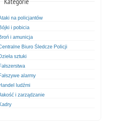
Kategorie
Ataki na policjantów
Bójki i pobicia
Broń i amunicja
Centralne Biuro Śledcze Policji
Dzieła sztuki
Fałszerstwa
Fałszywe alarmy
Handel ludźmi
Jakość i zarządzanie
Kadry
Kobiety w Policji
Korupcja
Kradzież