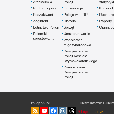
Archiwum X
Policji
statystyki
Ruch drogowy
Organizacja
Kodeks k
Poszukiwani
Policja w III RP
Ruch dr
Zaginieni
Historia
Raporty
Lotnictwo Policji
Sprzęt
Opinia p
Polemiki i
Umundurowanie
sprostowania
Współpraca
międzynarodowa
Duszpasterstwo
Policji Kościoła
Rzymskokatolickiego
Prawosławne
Duszpasterstwo
Policji
Policja
online
Biuletyn Informacji Public
BIP KGP