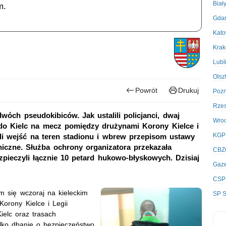
Biał
m.
Gda
Kato
Kra
Lubl
Olsz
Powrót
Drukuj
Poz
Rze
dwóch pseudokibiców. Jak ustalili policjanci, dwaj
Wro
do Kielc na mecz pomiędzy drużynami Korony Kielce i
KGP
i wejść na teren stadionu i wbrew przepisom ustawy
czne. Służba ochrony organizatora przekazała
CBZ
pieczyli łącznie 10 petard hukowo-błyskowych. Dzisiaj
Gaze
CSP
m się wczoraj na kieleckim
SP S
orony Kielce i Legii
ielc oraz trasach
ylko dbanie o bezpieczeństwo