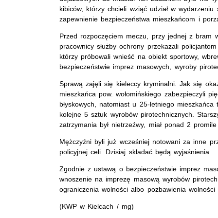
kibiców, którzy chcieli wziąć udział w wydarzeniu
zapewnienie bezpieczeństwa mieszkańcom i porzą
Przed rozpoczęciem meczu, przy jednej z bram w
pracownicy służby ochrony przekazali policjant
którzy próbowali wnieść na obiekt sportowy, wbr
bezpieczeństwie imprez masowych, wyroby pirote
Sprawą zajęli się kieleccy kryminalni. Jak się okaz
mieszkańca pow. wołomińskiego zabezpieczyli pi
błyskowych, natomiast u 25-letniego mieszkańca
kolejne 5 sztuk wyrobów pirotechnicznych. Stars
zatrzymania był nietrzeźwy, miał ponad 2 promile
Mężczyźni byli już wcześniej notowani za inne prz
policyjnej celi. Dzisiaj składać będą wyjaśnienia.
Zgodnie z ustawą o bezpieczeństwie imprez mas
wnoszenie na imprezę masową wyrobów pirotechn
ograniczenia wolności albo pozbawienia wolności 
(KWP w Kielcach / mg)