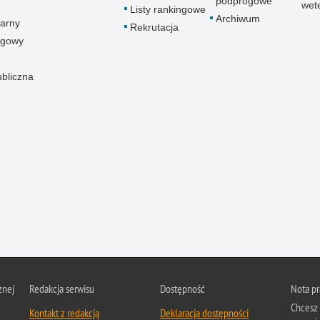
podprogowe
wet
Listy rankingowe
Archiwum
arny
Rekrutacja
ogowy
ubliczna
znej
Redakcja serwisu
Dostępność
Nota p
Chcesz 
Kontakt z redakcją
Deklaracja dostępności