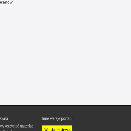
eranów
Ofiarni i odważni
Opinia publiczna
Oszustwa
Pedofilia, pornografia dziecięca
Piractwo przemysłowe
Podrabianie znaków towarowych
Pogryzienia przez psy
Polemiki i sprostowania
Policja inaczej
Policjant z pasją
Porwania
Pożary i podpalenia
Pranie brudnych pieniędzy
rawna
Inne wersje portalu
wykorzystać materiał
Prawa człowieka
Wersja tekstowa