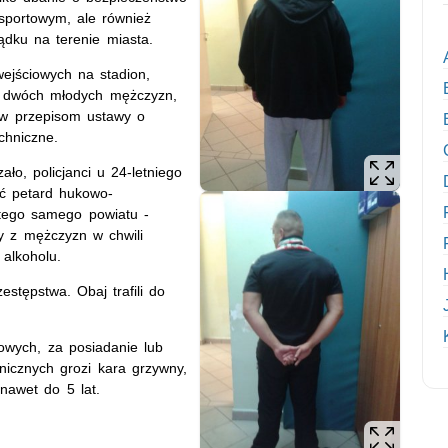
 sportowym, ale również
dku na terenie miasta.
ejściowych na stadion,
om dwóch młodych mężczyzn,
ew przepisom ustawy o
chniczne.
ało, policjanci u 24-letniego
ęć petard hukowo-
 tego samego powiatu -
zy z mężczyzn w chwili
 alkoholu.
estępstwa. Obaj trafili do
owych, za posiadanie lub
icznych grozi kara grzywny,
nawet do 5 lat.