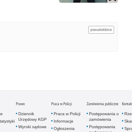
pseudokibice
Prawo
Praca w Policji
Zamówienia publiczne
Kontak
je
Dziennik
Praca w Policji
Postępowania o
Rze
Urzędowy KGP
zamówienia
atystyki
Informacje
Skar
Wyroki sądowe
Postępowania
Ogłoszenia
Spr