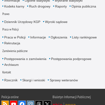
Informacje
Ogólne statystyki
Wybrane statystyki
Kodeks karny
Ruch drogowy
Raporty
Opinia publiczna
Prawo
Dziennik Urzędowy KGP
Wyroki sądowe
Praca w Policji
Praca w Policji
Informacje
Ogłoszenia
Listy rankingowe
Rekrutacja
Zamówienia publiczne
Postępowania o zamówienia
Postępowania podprogowe
Archiwum
Kontakt
Rzecznik
Skargi i wnioski
Sprawy weteranów
Policja
online
Biuletyn Informacji Publicznej