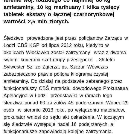
terenie woj. łódzkiego co najmniej 80 kg
amfetaminy, 10 kg marihuany i kilka tysięcy
tabletek ekstazy o łącznej czarnorynkowej
wartości 2,5 mln złotych.
Śledztwo prowadzone jest przez policjantów Zarządu w
Łodzi CBŚ KGP od lipca 2012 roku, kiedy to w
okolicach Włocławka został zatrzymany wraz z dwoma
swoimi kurierami szef grupy przestępczej - 36-letni
Sylwester Sz. ze Zgierza, ps. Szczur. Wówczas
zabezpieczono prawie półtora kilograma czystej
amfetaminy. Do dzisiaj na podstawie zebranego przez
funkcjonariuszy CBŚ materiału dowodowego Prokuratura
Apelacyjna w Łodzi przedstawiła w ramach tego
śledztwa ponad 60 zarzutów 45 podejrzanym. Wobec 29
osób w sierpniu 2013 roku, po wyłączeniu materiałów,
prokurator wniósł do sądu akt oskarżenia. W toczącym
się śledztwie występuje nadal 16 podejrzanych, a
funkcjonariusze zapowiadają kolejne zatrzymania.