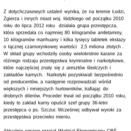
Z dotychczasowych ustaleń wynika, że na terenie Łodzi,
Zgierza i innych miast woj. łódzkiego od początku 2010
roku do lipca 2012 roku działała grupa przestępcza,
która sprzedała co najmniej 80 kilogramów amfetaminy,
10 kilogramów marihuany i kilka tysięcy tabletek ekstazy
o łącznej czarnorynkowej wartości 2,5 miliona złotych .
W skład grupy wchodziły osoby wielokrotnie karane za
różnego rodzaju przestępstwa kryminalne i narkotykowe,
które najczęściej znały się z aresztów śledczych i
zakładów karnych. Narkotyki pozyskiwali bezpośrednio
od producentów, a następnie rozprowadzali wśród
większych i mniejszych hurtowników, trafiając do
drobnych dilerów. Proceder trwał od początku 2010 roku,
kiedy to zakład karny opuścił szef grupy 36-letni
przestępca o ps. Szczur. Wcześniej odbywał wyroki za
przestępstwa przeciwko mieniu.
Aktualnie sprawę przejął Wydział Ekonomiczny CBŚ,