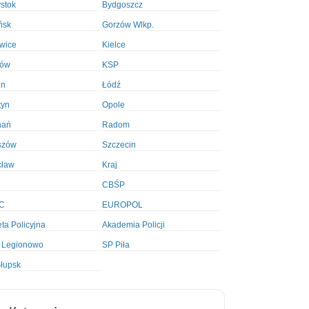
ystok
Bydgoszcz
ńsk
Gorzów Wlkp.
wice
Kielce
ków
KSP
in
Łódź
tyn
Opole
nań
Radom
szów
Szczecin
cław
Kraj
CBŚP
C
EUROPOL
ta Policyjna
Akademia Policji
 Legionowo
SP Piła
łupsk