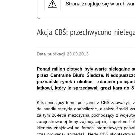
Strona znajduje się w archiwu
Akcja CBŚ: przechwycono nielega
Data publikacji 23.09.2013
Ponad milion złotych były warte nielegalne 
przez Centralne Biuro Śledcze. Niedopuszczo
poznański rynek i okolice - zdaniem policjan
latkowi, który je sprzedawał, grozi kara do 8
Kilka miesięcy temu policjanci z CBŚ zauważyli, 
do handlu sterydy anaboliczne, a także środki w
za tym 26-letni mężczyzna pochodzący z wojewódz
zarejestrowanej firmy zajmującej się importem fi
klientów znajdował na forach internetowych pośw
czas prowadził sprzedaż, kiedy CBŚ skontaktowało