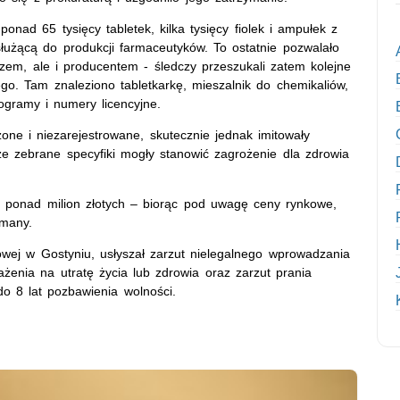
nad 65 tysięcy tabletek, kilka tysięcy fiolek i ampułek z
łużącą do produkcji farmaceutyków. To ostatnie pozwalało
zem, ale i producentem - śledczy przeszukali zatem kolejne
go. Tam znaleziono tabletkarkę, mieszalnik do chemikaliów,
logramy i numery licencyjne.
one i niezarejestrowane, skutecznie jednak imitowały
że zebrane specyfiki mogły stanowić zagrożenie dla zdrowia
 ponad milion złotych – biorąc pod uwagę ceny rynkowe,
ymany.
owej w Gostyniu, usłyszał zarzut nielegalnego wprowadzania
żenia na utratę życia lub zdrowia oraz zarzut prania
do 8 lat pozbawienia wolności.