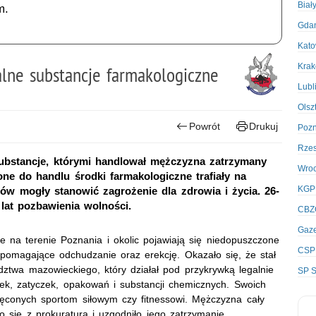
Biał
m.
Gda
Kato
Kra
lne substancje farmakologiczne
Lubl
Olsz
Powrót
Drukuj
Poz
Rze
substancje, którymi handlował mężczyzna zatrzymany
Wro
ne do handlu środki farmakologiczne trafiały na
KGP
tów mogły stanowić zagrożenie dla zdrowia i życia. 26-
 lat pozbawienia wolności.
CBZ
Gaze
że na terenie Poznania i okolic pojawiają się niedopuszczone
CSP
spomagające odchudzanie oraz erekcję. Okazało się, że stał
twa mazowieckiego, który działał pod przykrywką legalnie
SP S
olek, zatyczek, opakowań i substancji chemicznych. Swoich
ięconych sportom siłowym czy fitnessowi. Mężczyzna cały
 się z prokuraturą i uzgodniło jego zatrzymanie.