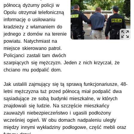
północą dyżurny policji w
Opolu otrzymał telefoniczną
informację o usiłowaniu
kradzieży z włamaniem do
jednego z domów na terenie
powiatu. Natychmiast na
miejsce skierowano patrol.
Policjanci zastali tam dwóch
szarpiących się mężczyzn. Jeden z nich krzyczał, że
chciano mu podpalić dom.
Jak ustalili zajmujący się tą sprawą funkcjonariusze, 48-
letni mężczyzna tuż przed północą miał podpalić dwa
sąsiadujące ze sobą budynki mieszkalne, w których
znajdowali się ludzie. Na szczęście mieszkańcy
zauważyli niebezpieczeństwo i ugasili podłożony
wcześniej ogień. W obu domach nadpaleniu uległy
między innymi wykładziny podłogowe, część mebli oraz