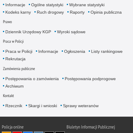
Informacje
Ogólne statystyki
Wybrane statystyki
Kodeks karny
Ruch drogowy
Raporty
Opinia publiczna
Prawo
Dziennik Urzędowy KGP
Wyroki sądowe
Praca w Policji
Praca w Policji
Informacje
Ogłoszenia
Listy rankingowe
Rekrutacja
Zamówienia publiczne
Postępowania o zamówienia
Postępowania podprogowe
Archiwum
Kontakt
Rzecznik
Skargi i wnioski
Sprawy weteranów
Policja
online
Biuletyn Informacji Publicznej