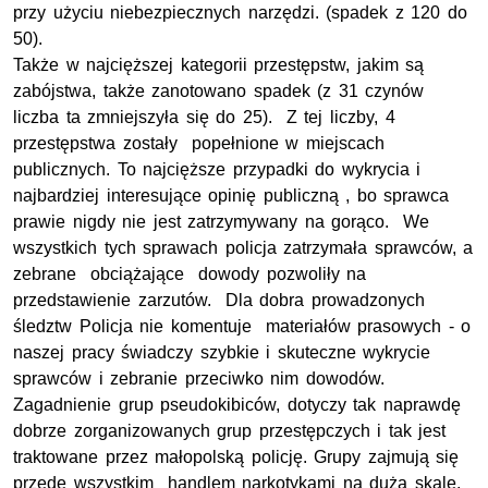
przy użyciu niebezpiecznych narzędzi. (spadek z 120 do
50).
Także w najcięższej kategorii przestępstw, jakim są
zabójstwa, także zanotowano spadek (z 31 czynów
liczba ta zmniejszyła się do 25). Z tej liczby, 4
przestępstwa zostały popełnione w miejscach
publicznych. To najcięższe przypadki do wykrycia i
najbardziej interesujące opinię publiczną , bo sprawca
prawie nigdy nie jest zatrzymywany na gorąco. We
wszystkich tych sprawach policja zatrzymała sprawców, a
zebrane obciążające dowody pozwoliły na
przedstawienie zarzutów. Dla dobra prowadzonych
śledztw Policja nie komentuje materiałów prasowych - o
naszej pracy świadczy szybkie i skuteczne wykrycie
sprawców i zebranie przeciwko nim dowodów.
Zagadnienie grup pseudokibiców, dotyczy tak naprawdę
dobrze zorganizowanych grup przestępczych i tak jest
traktowane przez małopolską policję. Grupy zajmują się
przede wszystkim handlem narkotykami na dużą skalę,