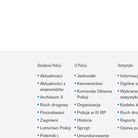
Działania Policji
O Policji
Statystyka
Aktualności
Jednostki
Informac
Aktualności z
Kierownictwo
Ogólne st
województw
Komenda Główna
Wybrane
Archiwum X
Policji
statystyki
Ruch drogowy
Organizacja
Kodeks k
Poszukiwani
Policja w III RP
Ruch dr
Zaginieni
Historia
Raporty
Lotnictwo Policji
Sprzęt
Opinia p
Polemiki i
Umundurowanie