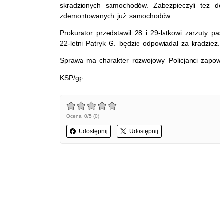
skradzionych samochodów. Zabezpieczyli też d
zdemontowanych już samochodów.
Prokurator przedstawił 28 i 29-latkowi zarzuty p
22-letni Patryk G. będzie odpowiadał za kradzież
Sprawa ma charakter rozwojowy. Policjanci zapow
KSP/gp
Ocena: 0/5 (0)
Udostępnij
Udostępnij