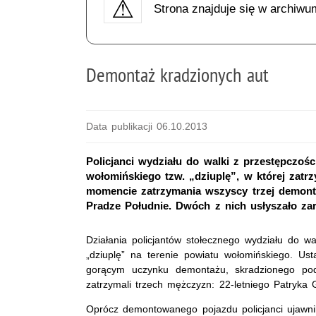
Strona znajduje się w archiwu
Demontaż kradzionych aut
Data publikacji 06.10.2013
Policjanci wydziału do walki z przestępczo
wołomińskiego tzw. „dziuplę”, w której zatr
momencie zatrzymania wszyscy trzej demont
Pradze Południe. Dwóch z nich usłyszało zarz
Działania policjantów stołecznego wydziału do w
„dziuplę” na terenie powiatu wołomińskiego. Us
gorącym uczynku demontażu, skradzionego pod 
zatrzymali trzech mężczyzn: 22-letniego Patryka 
Oprócz demontowanego pojazdu policjanci ujawni