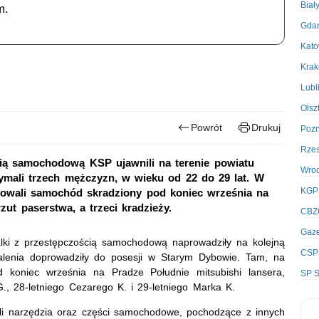
Biał
m.
Gda
Kato
Kra
Lubl
Olsz
Powrót
Drukuj
Poz
Rze
ścią samochodową KSP ujawnili na terenie powiatu
Wro
zymali trzech mężczyzn, w wieku od 22 do 29 lat. W
KGP
owali samochód skradziony pod koniec września na
ut paserstwa, a trzeci kradzieży.
CBZ
Gaze
alki z przestępczością samochodową naprowadziły na kolejną
CSP
talenia doprowadziły do posesji w Starym Dybowie. Tam, na
koniec września na Pradze Południe mitsubishi lansera,
SP S
G., 28-letniego Cezarego K. i 29-letniego Marka K.
li narzędzia oraz części samochodowe, pochodzące z innych