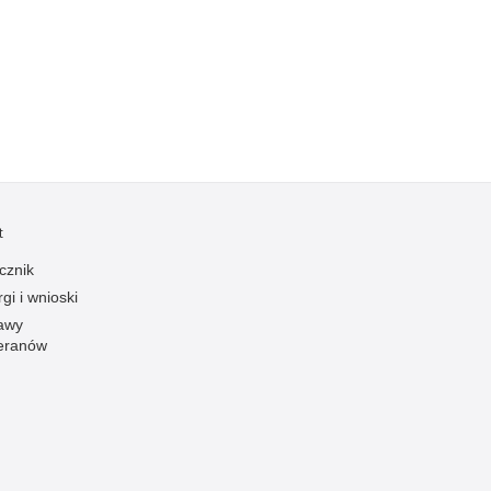
Kradzieże z włamaniem
Kultura
Logistyka, wyposażenie
Materiały wybuchowe
Nagrodzeni policjanci
Napady na banki
Napady na taksówkarzy
t
Napady na tiry
cznik
Nielegalny handel farmaceutykami
gi i wnioski
Nietrzeźwi kierujący
awy
eranów
Nietrzeźwi opiekunowie
Nietrzeźwi pracownicy
Niszczenie mienia
Nowoczesne technologie w pracy Policji
Odpowiedzialność majątkowa Policji