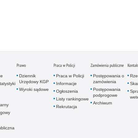
Prawo
Praca w Policji
Zamówienia publiczne
Kontak
je
Dziennik
Praca w Policji
Postępowania o
Rze
Urzędowy KGP
zamówienia
atystyki
Informacje
Skar
Wyroki sądowe
Postępowania
Ogłoszenia
Spr
podprogowe
wet
Listy rankingowe
Archiwum
arny
Rekrutacja
ogowy
ubliczna