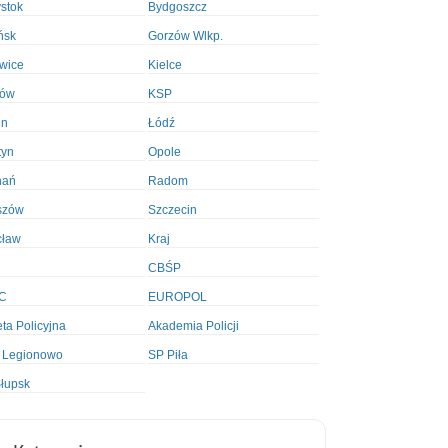
ystok
Bydgoszcz
ńsk
Gorzów Wlkp.
wice
Kielce
ków
KSP
in
Łódź
tyn
Opole
nań
Radom
szów
Szczecin
cław
Kraj
CBŚP
C
EUROPOL
ta Policyjna
Akademia Policji
 Legionowo
SP Piła
łupsk