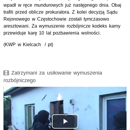
wpadł w ręce mundurowych już następnego dnia. Obaj
trafili przed oblicze prokuratora. Z kolei decyzją Sądu
Rejonowego w Częstochowie zostali tymczasowo
aresztowani. Za wymuszenie rozbójnicze kodeks karny
przewiduje karę 10 lat pozbawienia wolności.
(KWP w Kielcach / pt)
Film
Zatrzymani za usiłowanie wymuszenia
rozbójniczego
Odtwórz