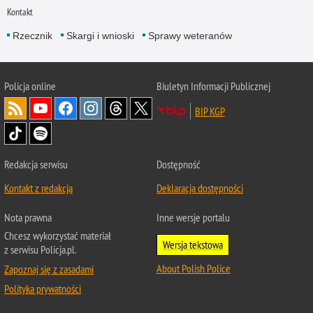
Kontakt
Rzecznik
Skargi i wnioski
Sprawy weteranów
Policja
online
Biuletyn Informacji Publicznej
BIP KGP
Redakcja serwisu
Dostępność
Kontakt z redakcją
Deklaracja dostępności
Nota prawna
Inne wersje portalu
Chcesz wykorzystać materiał
Wersja tekstowa
z serwisu Policja.pl.
About Polish Police
Zapoznaj się z zasadami
Polityka prywatności