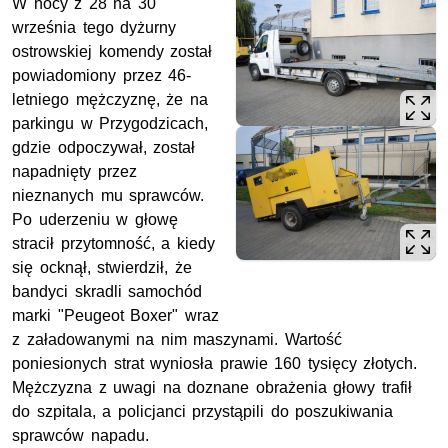
W nocy z 28 na 30
września tego dyżurny
ostrowskiej komendy został
powiadomiony przez 46-
letniego mężczyznę, że na
parkingu w Przygodzicach,
gdzie odpoczywał, został
napadnięty przez
nieznanych mu sprawców.
Po uderzeniu w głowę
stracił przytomność, a kiedy
się ocknął, stwierdził, że
bandyci skradli samochód
marki "Peugeot Boxer" wraz
z załadowanymi na nim maszynami. Wartość
poniesionych strat wyniosła prawie 160 tysięcy złotych.
Mężczyzna z uwagi na doznane obrażenia głowy trafił
do szpitala, a policjanci przystąpili do poszukiwania
sprawców napadu.