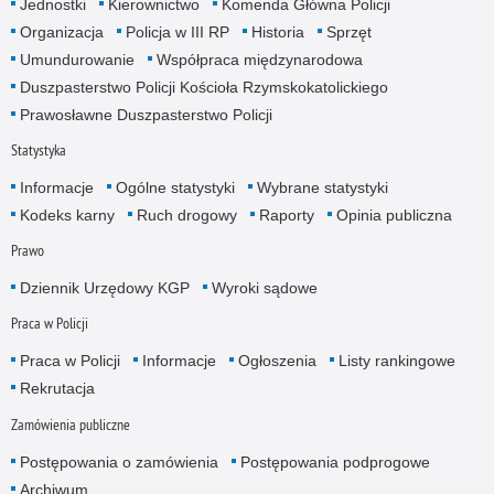
Jednostki
Kierownictwo
Komenda Główna Policji
Organizacja
Policja w III RP
Historia
Sprzęt
Umundurowanie
Współpraca międzynarodowa
Duszpasterstwo Policji Kościoła Rzymskokatolickiego
Prawosławne Duszpasterstwo Policji
Statystyka
Informacje
Ogólne statystyki
Wybrane statystyki
Kodeks karny
Ruch drogowy
Raporty
Opinia publiczna
Prawo
Dziennik Urzędowy KGP
Wyroki sądowe
Praca w Policji
Praca w Policji
Informacje
Ogłoszenia
Listy rankingowe
Rekrutacja
Zamówienia publiczne
Postępowania o zamówienia
Postępowania podprogowe
Archiwum