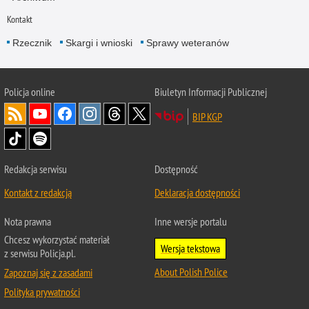
Kontakt
Rzecznik
Skargi i wnioski
Sprawy weteranów
Policja
online
Biuletyn Informacji Publicznej
BIP KGP
Redakcja serwisu
Dostępność
Kontakt z redakcją
Deklaracja dostępności
Nota prawna
Inne wersje portalu
Chcesz wykorzystać materiał
Wersja tekstowa
z serwisu Policja.pl.
About Polish Police
Zapoznaj się z zasadami
Polityka prywatności