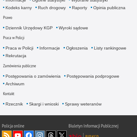
Informacje
Ogólne statystyki
Wybrane statystyki
Kodeks karny
Ruch drogowy
Raporty
Opinia publiczna
Prawo
Dziennik Urzędowy KGP
Wyroki sądowe
Praca w Policji
Praca w Policji
Informacje
Ogłoszenia
Listy rankingowe
Rekrutacja
Zamówienia publiczne
Postępowania o zamówienia
Postępowania podprogowe
Archiwum
Kontakt
Rzecznik
Skargi i wnioski
Sprawy weteranów
Policja
online
Biuletyn Informacji Publicznej
BIP KGP