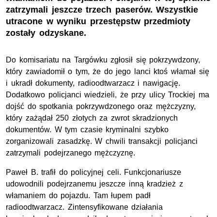
zatrzymali jeszcze trzech paserów. Wszystkie
utracone w wyniku przestępstw przedmioty
zostały odzyskane.
Do komisariatu na Targówku zgłosił się pokrzywdzony,
który zawiadomił o tym, że do jego lanci ktoś włamał się
i ukradł dokumenty, radioodtwarzacz i nawigację.
Dodatkowo policjanci wiedzieli, że przy ulicy Trockiej ma
dojść do spotkania pokrzywdzonego oraz mężczyzny,
który zażądał 250 złotych za zwrot skradzionych
dokumentów. W tym czasie kryminalni szybko
zorganizowali zasadzkę. W chwili transakcji policjanci
zatrzymali podejrzanego mężczyznę.
Paweł B. trafił do policyjnej celi. Funkcjonariusze
udowodnili podejrzanemu jeszcze inną kradzież z
włamaniem do pojazdu. Tam łupem padł
radioodtwarzacz. Zintensyfikowane działania