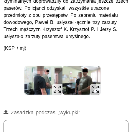
kryminalnych doprowadziły do zatrzymania jeszcze trzech
paserów. Policjanci odzyskali wszystkie utracone
przedmioty z obu przestępstw. Po zebraniu materiału
dowodowego, Paweł B. usłyszał łącznie trzy zarzuty.
Trzech mężczyzn Krzysztof K. Krzysztof P. i Jerzy S.
usłyszało zarzuty paserstwa umyślnego.
(KSP / mj)
Film
Zasadzka podczas „wykupki”
Opis filmu: kradzieże z włamaniem, paserstwo