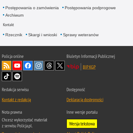
Postępowania o zamówienia
Postępowania podprogowe
Archiwum
Kontakt
Rzecznik
Skargi i wnioski
Sprawy weteranów
Policja
online
Biuletyn Informacji Publicznej
BIP KGP
Redakcja serwisu
Dostępność
Kontakt z redakcją
Deklaracja dostępności
Nota prawna
Inne wersje portalu
Chcesz wykorzystać materiał
Wersja tekstowa
z serwisu Policja.pl.