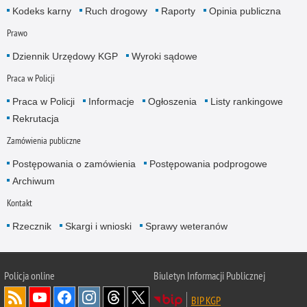
Kodeks karny
Ruch drogowy
Raporty
Opinia publiczna
Prawo
Dziennik Urzędowy KGP
Wyroki sądowe
Praca w Policji
Praca w Policji
Informacje
Ogłoszenia
Listy rankingowe
Rekrutacja
Zamówienia publiczne
Postępowania o zamówienia
Postępowania podprogowe
Archiwum
Kontakt
Rzecznik
Skargi i wnioski
Sprawy weteranów
Policja
online
Biuletyn Informacji Publicznej
BIP KGP