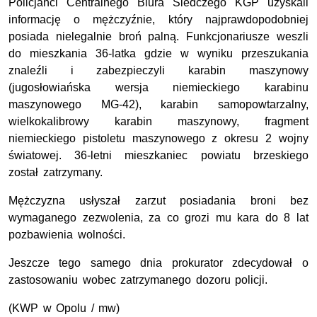
Policjanci Centralnego Biura Śledczego KGP uzyskali
informację o mężczyźnie, który najprawdopodobniej
posiada nielegalnie broń palną. Funkcjonariusze weszli
do mieszkania 36-latka gdzie w wyniku przeszukania
znaleźli i zabezpieczyli karabin maszynowy
(jugosłowiańska wersja niemieckiego karabinu
maszynowego MG-42), karabin samopowtarzalny,
wielkokalibrowy karabin maszynowy, fragment
niemieckiego pistoletu maszynowego z okresu 2 wojny
światowej. 36-letni mieszkaniec powiatu brzeskiego
został zatrzymany.
Mężczyzna usłyszał zarzut posiadania broni bez
wymaganego zezwolenia, za co grozi mu kara do 8 lat
pozbawienia wolności.
Jeszcze tego samego dnia prokurator zdecydował o
zastosowaniu wobec zatrzymanego dozoru policji.
(KWP w Opolu / mw)