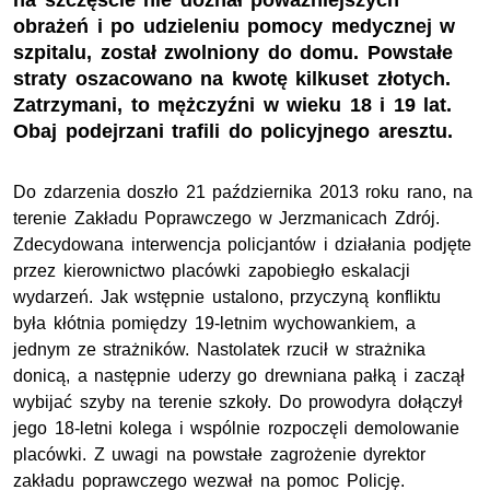
na szczęście nie doznał poważniejszych
obrażeń i po udzieleniu pomocy medycznej w
szpitalu, został zwolniony do domu. Powstałe
straty oszacowano na kwotę kilkuset złotych.
Zatrzymani, to mężczyźni w wieku 18 i 19 lat.
Obaj podejrzani trafili do policyjnego aresztu.
Do zdarzenia doszło 21 października 2013 roku rano, na
terenie Zakładu Poprawczego w Jerzmanicach Zdrój.
Zdecydowana interwencja policjantów i działania podjęte
przez kierownictwo placówki zapobiegło eskalacji
wydarzeń. Jak wstępnie ustalono, przyczyną konfliktu
była kłótnia pomiędzy 19-letnim wychowankiem, a
jednym ze strażników. Nastolatek rzucił w strażnika
donicą, a następnie uderzy go drewniana pałką i zaczął
wybijać szyby na terenie szkoły. Do prowodyra dołączył
jego 18-letni kolega i wspólnie rozpoczęli demolowanie
placówki. Z uwagi na powstałe zagrożenie dyrektor
zakładu poprawczego wezwał na pomoc Policję.