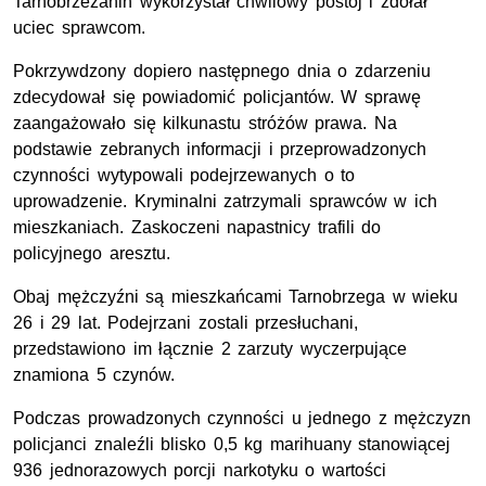
Tarnobrzeżanin wykorzystał chwilowy postój i zdołał
uciec sprawcom.
Pokrzywdzony dopiero następnego dnia o zdarzeniu
zdecydował się powiadomić policjantów. W sprawę
zaangażowało się kilkunastu stróżów prawa. Na
podstawie zebranych informacji i przeprowadzonych
czynności wytypowali podejrzewanych o to
uprowadzenie. Kryminalni zatrzymali sprawców w ich
mieszkaniach. Zaskoczeni napastnicy trafili do
policyjnego aresztu.
Obaj mężczyźni są mieszkańcami Tarnobrzega w wieku
26 i 29 lat. Podejrzani zostali przesłuchani,
przedstawiono im łącznie 2 zarzuty wyczerpujące
znamiona 5 czynów.
Podczas prowadzonych czynności u jednego z mężczyzn
policjanci znaleźli blisko 0,5 kg marihuany stanowiącej
936 jednorazowych porcji narkotyku o wartości