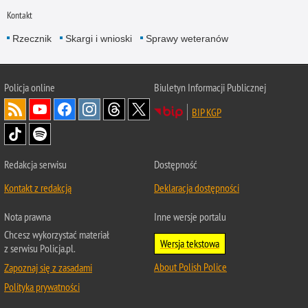
Kontakt
Rzecznik
Skargi i wnioski
Sprawy weteranów
Policja
online
Biuletyn Informacji Publicznej
BIP KGP
Redakcja serwisu
Dostępność
Kontakt z redakcją
Deklaracja dostępności
Nota prawna
Inne wersje portalu
Chcesz wykorzystać materiał
Wersja tekstowa
z serwisu Policja.pl.
About Polish Police
Zapoznaj się z zasadami
Polityka prywatności