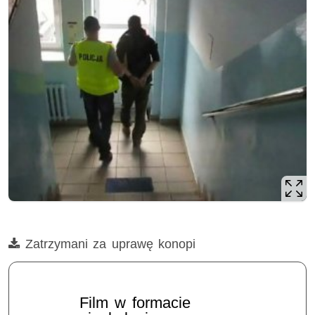
Film
Zatrzymani za uprawę konopi
Opis filmu: CBŚ, narkotyki, konopie
Film w formacie