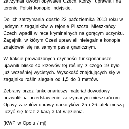
zatrzymali dwóch obywateli Czech, którzy uprawiali na
terenie Polski konopie indyjskie.
Do ich zatrzymania doszło 22 października 2013 roku w
jednym z zagajników w rejonie Pilszcza. Mieszkańcy
Czech wpadli w ręce kryminalnych na gorącym uczynku.
Zagajnik, w którym Czesi uprawiali nielegalnie konopie
znajdował się na samym pasie granicznym.
W trakcie prowadzonych czynności funkcjonariusze
ujawnili blisko 40 krzewów tej rośliny, z czego 19 było
już wcześniej wyciętych. Wysokość znajdujących się w
zagajniku roślin sięgała od 1,5 do 3 metrów.
Zebrany przez funkcjonariuszy materiał dowodowy
pozwolił na przedstawienie zatrzymanym mieszkańcom
Opavy zarzutów uprawy narkotyków. 25 i 26-latek muszą
liczyć się teraz z karą 3 lat więzienia.
(KWP w Opolu / mj)