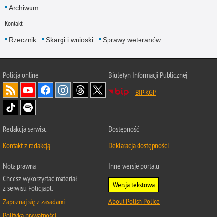
Archiwum
Kontakt
Rzecznik
Skargi i wnioski
Sprawy weteranów
Policja
online
Biuletyn Informacji Publicznej
BIP KGP
Redakcja serwisu
Dostępność
Kontakt z redakcją
Deklaracja dostępności
Nota prawna
Inne wersje portalu
Chcesz wykorzystać materiał
Wersja tekstowa
z serwisu Policja.pl.
About Polish Police
Zapoznaj się z zasadami
Polityka prywatności