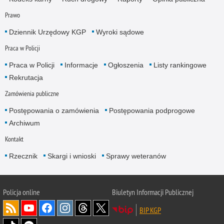
Prawo
Dziennik Urzędowy KGP
Wyroki sądowe
Praca w Policji
Praca w Policji
Informacje
Ogłoszenia
Listy rankingowe
Rekrutacja
Zamówienia publiczne
Postępowania o zamówienia
Postępowania podprogowe
Archiwum
Kontakt
Rzecznik
Skargi i wnioski
Sprawy weteranów
Policja
online
Biuletyn Informacji Publicznej
BIP KGP