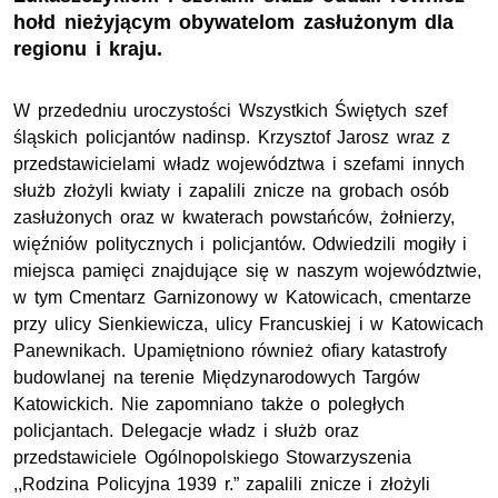
hołd nieżyjącym obywatelom zasłużonym dla
regionu i kraju.
W przededniu uroczystości Wszystkich Świętych szef
śląskich policjantów nadinsp. Krzysztof Jarosz wraz z
przedstawicielami władz województwa i szefami innych
służb złożyli kwiaty i zapalili znicze na grobach osób
zasłużonych oraz w kwaterach powstańców, żołnierzy,
więźniów politycznych i policjantów. Odwiedzili mogiły i
miejsca pamięci znajdujące się w naszym województwie,
w tym Cmentarz Garnizonowy w Katowicach, cmentarze
przy ulicy Sienkiewicza, ulicy Francuskiej i w Katowicach
Panewnikach. Upamiętniono również ofiary katastrofy
budowlanej na terenie Międzynarodowych Targów
Katowickich. Nie zapomniano także o poległych
policjantach. Delegacje władz i służb oraz
przedstawiciele Ogólnopolskiego Stowarzyszenia
,,Rodzina Policyjna 1939 r.” zapalili znicze i złożyli