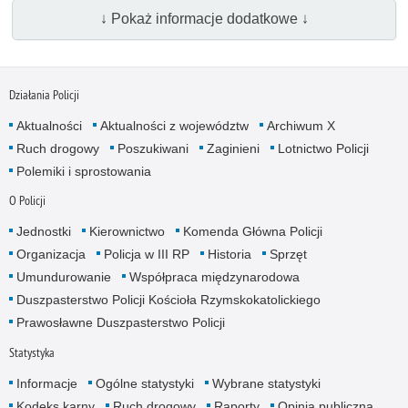
↓ Pokaż informacje dodatkowe ↓
Działania Policji
Aktualności
Aktualności z województw
Archiwum X
Ruch drogowy
Poszukiwani
Zaginieni
Lotnictwo Policji
Polemiki i sprostowania
O Policji
Jednostki
Kierownictwo
Komenda Główna Policji
Organizacja
Policja w III RP
Historia
Sprzęt
Umundurowanie
Współpraca międzynarodowa
Duszpasterstwo Policji Kościoła Rzymskokatolickiego
Prawosławne Duszpasterstwo Policji
Statystyka
Informacje
Ogólne statystyki
Wybrane statystyki
Kodeks karny
Ruch drogowy
Raporty
Opinia publiczna