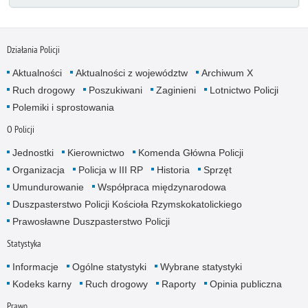
Działania Policji
Aktualności
Aktualności z województw
Archiwum X
Ruch drogowy
Poszukiwani
Zaginieni
Lotnictwo Policji
Polemiki i sprostowania
O Policji
Jednostki
Kierownictwo
Komenda Główna Policji
Organizacja
Policja w III RP
Historia
Sprzęt
Umundurowanie
Współpraca międzynarodowa
Duszpasterstwo Policji Kościoła Rzymskokatolickiego
Prawosławne Duszpasterstwo Policji
Statystyka
Informacje
Ogólne statystyki
Wybrane statystyki
Kodeks karny
Ruch drogowy
Raporty
Opinia publiczna
Prawo