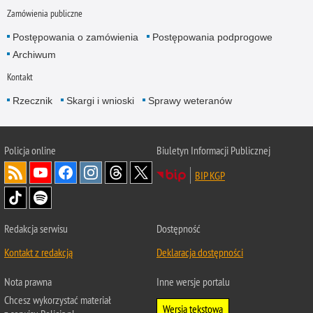
Zamówienia publiczne
Postępowania o zamówienia
Postępowania podprogowe
Archiwum
Kontakt
Rzecznik
Skargi i wnioski
Sprawy weteranów
Policja
online
Biuletyn Informacji Publicznej
BIP KGP
Redakcja serwisu
Dostępność
Kontakt z redakcją
Deklaracja dostępności
Nota prawna
Inne wersje portalu
Chcesz wykorzystać materiał
Wersja tekstowa