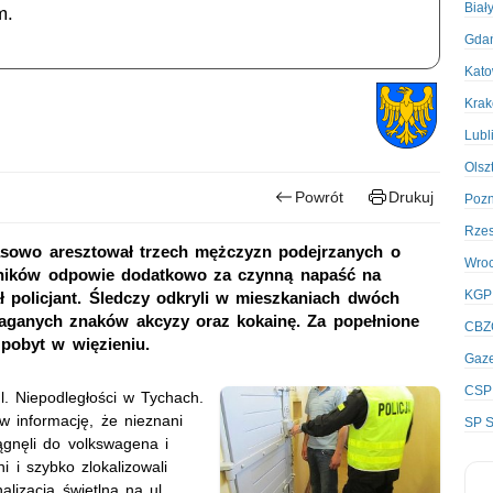
Biał
m.
Gda
Kato
Kra
Lubl
Olsz
Powrót
Drukuj
Poz
Rze
zasowo aresztował trzech mężczyzn podejrzanych o
Wro
astników odpowie dodatkowo za czynną napaść na
KGP
ł policjant. Śledczy odkryli w mieszkaniach dwóch
maganych znaków akcyzy oraz kokainę. Za popełnione
CBZ
pobyt w więzieniu.
Gaze
CSP
l. Niepodległości w Tychach.
 informację, że nieznani
SP S
ągnęli do volkswagena i
i i szybko zlokalizowali
alizacją świetlną na ul.