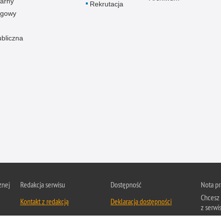
arny
Rekrutacja
ogowy
ubliczna
znej
Redakcja serwisu
Dostępność
Nota p
Chcesz 
Kontakt z redakcją
Deklaracja dostępności
z serwis