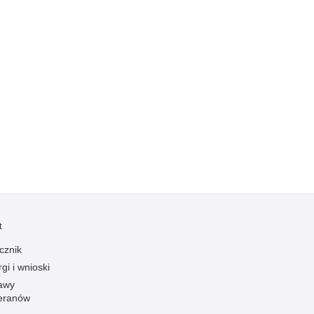
Kradzieże z włamaniem
Kultura
Logistyka, wyposażenie
Materiały wybuchowe
Nagrodzeni policjanci
Napady na banki
Napady na taksówkarzy
Napady na tiry
Nielegalny handel farmaceutykami
Nietrzeźwi kierujący
t
Nietrzeźwi opiekunowie
Nietrzeźwi pracownicy
cznik
gi i wnioski
Niszczenie mienia
awy
Nowoczesne technologie w pracy Policji
eranów
Odpowiedzialność majątkowa Policji