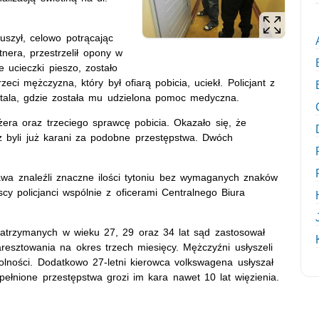
szył, celowo potrącając
tnera, przestrzelił opony w
 ucieczki pieszo, zostało
eci mężczyzna, który był ofiarą pobicia, uciekł. Policjant z
pitala, gdzie została mu udzielona pomoc medyczna.
żera oraz trzeciego sprawcę pobicia. Okazało się, że
ż byli już karani za podobne przestępstwa. Dwóch
wa znaleźli znaczne ilości tytoniu bez wymaganych znaków
y policjanci wspólnie z oficerami Centralnego Biura
zatrzymanych w wieku 27, 29 oraz 34 lat sąd zastosował
esztowania na okres trzech miesięcy. Mężczyźni usłyszeli
lności. Dodatkowo 27-letni kierowca volkswagena usłyszał
pełnione przestępstwa grozi im kara nawet 10 lat więzienia.