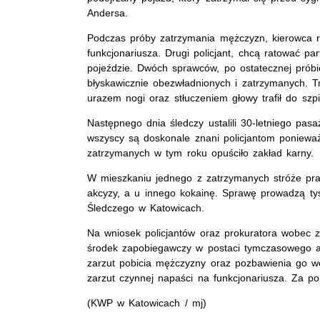
Andersa.
Podczas próby zatrzymania mężczyzn, kierowca ru
funkcjonariusza. Drugi policjant, chcą ratować par
pojeździe. Dwóch sprawców, po ostatecznej próbie
błyskawicznie obezwładnionych i zatrzymanych. Trz
urazem nogi oraz stłuczeniem głowy trafił do sz
Następnego dnia śledczy ustalili 30-letniego pasa
wszyscy są doskonale znani policjantom poniewa
zatrzymanych w tym roku opuściło zakład karny.
W mieszkaniu jednego z zatrzymanych stróże pra
akcyzy, a u innego kokainę. Sprawę prowadzą tysc
Śledczego w Katowicach.
Na wniosek policjantów oraz prokuratora wobec 
środek zapobiegawczy w postaci tymczasowego ar
zarzut pobicia mężczyzny oraz pozbawienia go wo
zarzut czynnej napaści na funkcjonariusza. Za po
(KWP w Katowicach / mj)