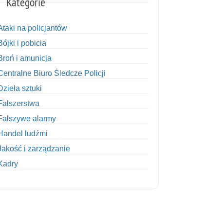
Kategorie
Ataki na policjantów
Bójki i pobicia
Broń i amunicja
Centralne Biuro Śledcze Policji
Dzieła sztuki
Fałszerstwa
Fałszywe alarmy
Handel ludźmi
Jakość i zarządzanie
Kadry
Kobiety w Policji
Korupcja
Kradzież