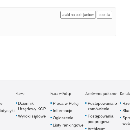
ataki na policjantów
pobicia
Prawo
Praca w Policji
Zamówienia publiczne
Kontak
je
Dziennik
Praca w Policji
Postępowania o
Rze
Urzędowy KGP
zamówienia
atystyki
Informacje
Skar
Wyroki sądowe
Postępowania
Ogłoszenia
Spr
podprogowe
wet
Listy rankingowe
Archiwum