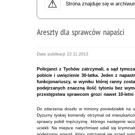
Strona znajduje się w archiwu
Areszty dla sprawców napaści
Data publikacji 22.11.2013
Policjanci z Tychów zatrzymali, a sąd tymc
pobicie i uwięzienie 30-latka. Jeden z nap
funkcjonariuszy, w wyniku której ranny zosta
podejrzanych znaczną ilość tytoniu bez wy
przestępstwa sprawcom grozi nawet 10-letni 
Do zdarzenia doszło w miniony poniedziałek na u
Dyżurny tyskiej komendy otrzymał od mieszkańców
sprawcy pobili mężczyznę, którego następnie wci
uciekli. Na miejsce natychmiast udali się kryminaln
podejrzany pojazd, który zatrzymał się przed sygn