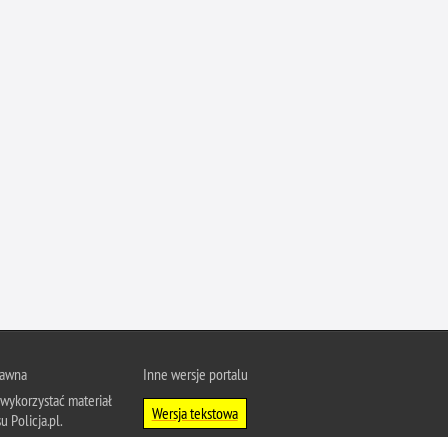
Ofiarni i odważni
Opinia publiczna
Oszustwa
Pedofilia, pornografia dziecięca
Piractwo przemysłowe
Podrabianie znaków towarowych
Pogryzienia przez psy
Polemiki i sprostowania
Policja inaczej
Policjant z pasją
Porwania
Pożary i podpalenia
rawna
Inne wersje portalu
wykorzystać materiał
Pranie brudnych pieniędzy
Wersja tekstowa
u Policja.pl.
Prawa człowieka
About Polish Police