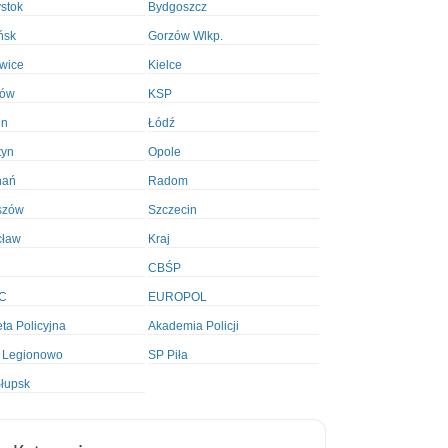
ystok
Bydgoszcz
ńsk
Gorzów Wlkp.
wice
Kielce
ków
KSP
in
Łódź
tyn
Opole
nań
Radom
szów
Szczecin
cław
Kraj
CBŚP
C
EUROPOL
ta Policyjna
Akademia Policji
 Legionowo
SP Piła
łupsk