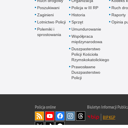
Ruch drogowy
Organizacja
Kodeks k
Poszukiwani
Policja w III RP
Ruch dr
Zaginieni
Historia
Raporty
Lotnictwo Policji
Sprzęt
Opinia p
Polemiki i
Umundurowanie
sprostowania
Współpraca
międzynarodowa
Duszpasterstwo
Policji Kościoła
Rzymskokatolickiego
Prawosławne
Duszpasterstwo
Policji
Policja
online
Biuletyn Informacji Public
BIP KGP