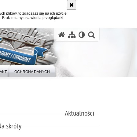
ych plików, to zgadzasz się na ich użycie
. Brak zmiany ustawienia przeglądarki
otwórz wysz
AKT
OCHRONA DANYCH
Aktualności
Na skróty