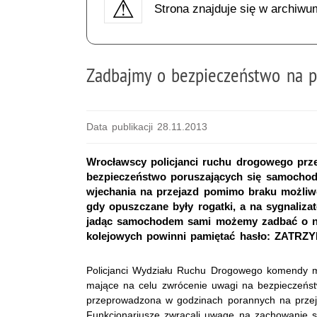
Strona znajduje się w archiwu
Zadbajmy o bezpieczeństwo na p
Data publikacji 28.11.2013
Wrocławscy policjanci ruchu drogowego prze
bezpieczeństwo poruszających się samochoda
wjechania na przejazd pomimo braku możliw
gdy opuszczane były rogatki, a na sygnaliza
jadąc samochodem sami możemy zadbać o na
kolejowych powinni pamiętać hasło: ZATRZY
Policjanci Wydziału Ruchu Drogowego komendy mie
mające na celu zwrócenie uwagi na bezpieczeństw
przeprowadzona w godzinach porannych na przeje
Funkcjonariusze zwracali uwagę na zachowanie si