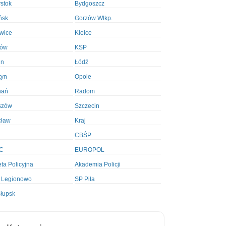
ystok
Bydgoszcz
ńsk
Gorzów Wlkp.
wice
Kielce
ków
KSP
in
Łódź
tyn
Opole
nań
Radom
szów
Szczecin
cław
Kraj
CBŚP
C
EUROPOL
ta Policyjna
Akademia Policji
 Legionowo
SP Piła
łupsk