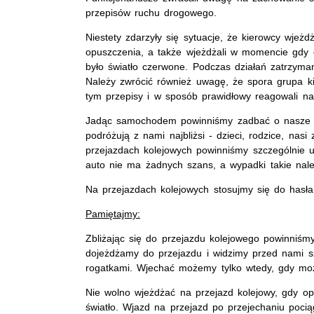
przepisów ruchu drogowego.
Niestety zdarzyły się sytuacje, że kierowcy wjeż
opuszczenia, a także wjeżdżali w momencie gdy o
było światło czerwone. Podczas działań zatrzyma
Należy zwrócić również uwagę, że spora grupa k
tym przepisy i w sposób prawidłowy reagowali na 
Jadąc samochodem powinniśmy zadbać o nasze be
podróżują z nami najbliżsi - dzieci, rodzice, nas
przejazdach kolejowych powinniśmy szczególnie
auto nie ma żadnych szans, a wypadki takie należ
Na przejazdach kolejowych stosujmy się do has
Pamiętajmy:
Zbliżając się do przejazdu kolejowego powinniśm
dojeżdżamy do przejazdu i widzimy przed nami s
rogatkami. Wjechać możemy tylko wtedy, gdy moż
Nie wolno wjeżdżać na przejazd kolejowy, gdy op
światło. Wjazd na przejazd po przejechaniu pocią