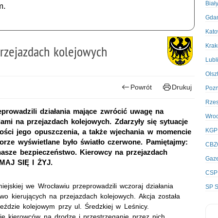
Biał
m.
Gda
Kato
Kra
rzejazdach kolejowych
Lubl
Olsz
Powrót
Drukuj
Poz
Rze
prowadzili działania mające zwrócić uwagę na
Wro
mi na przejazdach kolejowych. Zdarzyły się sytuacje
KGP
ości jego opuszczenia, a także wjechania w momencie
torze wyświetlane było światło czerwone. Pamiętajmy:
CBZ
sze bezpieczeństwo. Kierowcy na przejazdach
Gaze
MAJ SIĘ I ŻYJ.
CSP
jskiej we Wrocławiu przeprowadzili wczoraj działania
SP S
o kierujących na przejazdach kolejowych. Akcja została
ździe kolejowym przy ul. Średzkiej w Leśnicy.
ę kierowców na drodze i przestrzeganie przez nich