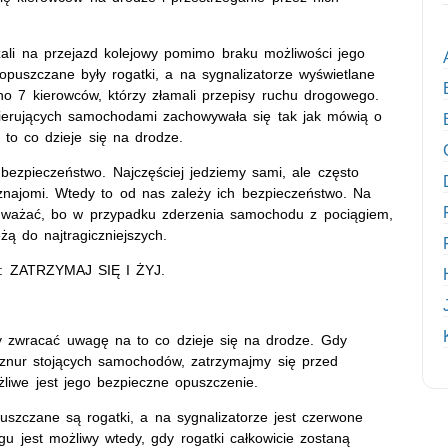
dżali na przejazd kolejowy pomimo braku możliwości jego
puszczane były rogatki, a na sygnalizatorze wyświetlane
no 7 kierowców, którzy złamali przepisy ruchu drogowego.
ierujących samochodami zachowywała się tak jak mówią o
to co dzieje się na drodze.
zpieczeństwo. Najczęściej jedziemy sami, ale często
i znajomi. Wtedy to od nas zależy ich bezpieczeństwo. Na
 uważać, bo w przypadku zderzenia samochodu z pociągiem,
ą do najtragiczniejszych.
ła: ZATRZYMAJ SIĘ I ŻYJ.
y zwracać uwagę na to co dzieje się na drodze. Gdy
znur stojących samochodów, zatrzymajmy się przed
liwe jest jego bezpieczne opuszczenie.
uszczane są rogatki, a na sygnalizatorze jest czerwone
gu jest możliwy wtedy, gdy rogatki całkowicie zostaną