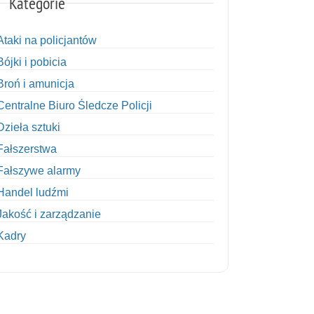
Kategorie
Ataki na policjantów
Bójki i pobicia
Broń i amunicja
Centralne Biuro Śledcze Policji
Dzieła sztuki
Fałszerstwa
Fałszywe alarmy
Handel ludźmi
Jakość i zarządzanie
Kadry
Kobiety w Policji
Korupcja
Kradzież