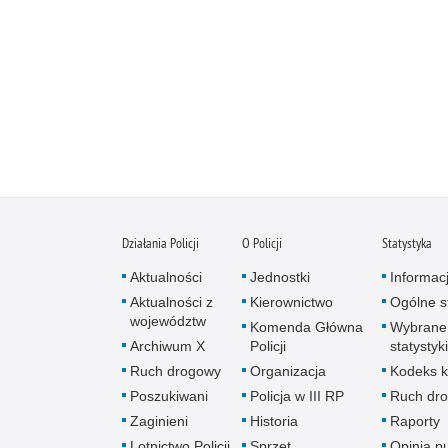
Działania Policji
O Policji
Statystyka
Aktualności
Jednostki
Informac
Aktualności z
Kierownictwo
Ogólne st
województw
Komenda Główna
Wybrane
Archiwum X
Policji
statystyki
Ruch drogowy
Organizacja
Kodeks k
Poszukiwani
Policja w III RP
Ruch dr
Zaginieni
Historia
Raporty
Lotnictwo Policji
Sprzęt
Opinia p