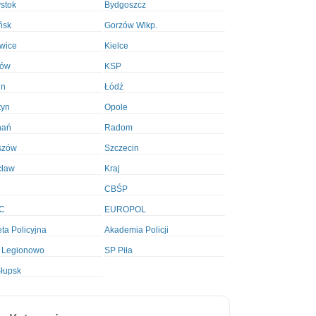
ystok
Bydgoszcz
ńsk
Gorzów Wlkp.
wice
Kielce
ków
KSP
in
Łódź
tyn
Opole
nań
Radom
szów
Szczecin
cław
Kraj
CBŚP
C
EUROPOL
ta Policyjna
Akademia Policji
 Legionowo
SP Piła
łupsk