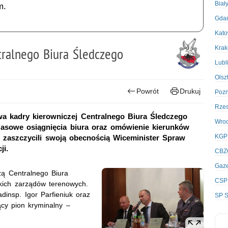
Biał
m.
Gda
Kato
Kra
tralnego Biura Śledczego
Lubl
Olsz
Powrót
Drukuj
Poz
Rze
wa kadry kierowniczej Centralnego Biura Śledczego
Wro
sowe osiągnięcia biura oraz omówienie kierunków
KGP
w zaszczycili swoją obecnością Wiceminister Spraw
ji.
CBZ
Gaze
zą Centralnego Biura
CSP
kich zarządów terenowych.
dinsp. Igor Parfieniuk oraz
SP S
cy pion kryminalny –