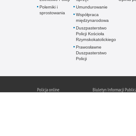
Polemiki i
Umundurowanie
sprostowania
Współpraca
międzynarodowa
Duszpasterstwo
Policji Kościoła
Rzymskokatolickiego
Prawosławne
Duszpasterstwo
Policji
Policja
online
Biuletyn Informacji Public
BIP KGP