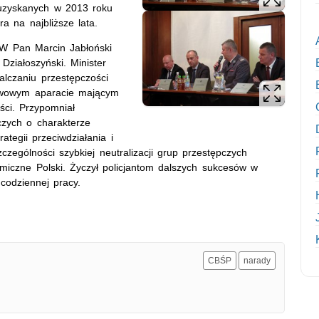
uzyskanych w 2013 roku
ra na najbliższe lata.
SW Pan Marcin Jabłoński
ziałoszyński. Minister
alczaniu przestępczości
stwowym aparacie mającym
ści. Przypomniał
czych o charakterze
ategii przeciwdziałania i
czególności szybkiej neutralizacji grup przestępczych
miczne Polski. Życzył policjantom dalszych sukcesów w
 codziennej pracy.
CBŚP
narady