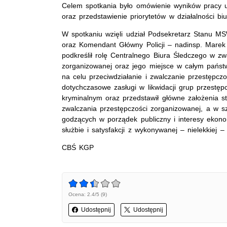
Celem spotkania było omówienie wyników pracy 
oraz przedstawienie priorytetów w działalności biu
W spotkaniu wzięli udział Podsekretarz Stanu M
oraz Komendant Główny Policji – nadinsp. Marek D
podkreślił rolę Centralnego Biura Śledczego w zw
zorganizowanej oraz jego miejsce w całym pań
na celu przeciwdziałanie i zwalczanie przestępczo
dotychczasowe zasługi w likwidacji grup przestęp
kryminalnym oraz przedstawił główne założenia str
zwalczania przestępczości zorganizowanej, a w sz
godzących w porządek publiczny i interesy ekono
służbie i satysfakcji z wykonywanej – nielekkiej –
CBŚ KGP
Ocena: 2.4/5 (9)
Udostępnij
Udostępnij