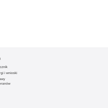
Kradzieże z włamaniem
Kultura
Logistyka, wyposażenie
Materiały wybuchowe
Nagrodzeni policjanci
Napady na banki
Napady na taksówkarzy
Napady na tiry
t
Nielegalny handel farmaceutykami
cznik
Nietrzeźwi kierujący
gi i wnioski
Nietrzeźwi opiekunowie
awy
eranów
Nietrzeźwi pracownicy
Niszczenie mienia
Nowoczesne technologie w pracy Policji
Odpowiedzialność majątkowa Policji