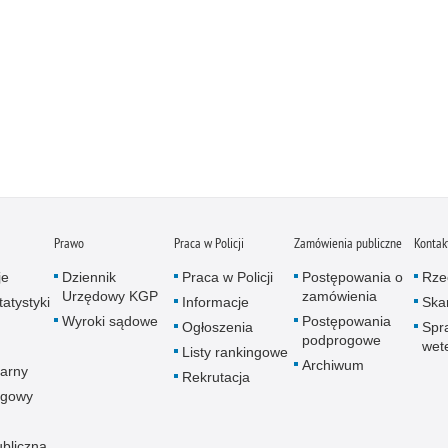
Prawo
Praca w Policji
Zamówienia publiczne
Kontak
je
Dziennik
Praca w Policji
Postępowania o
Rze
Urzędowy KGP
zamówienia
atystyki
Informacje
Skar
Wyroki sądowe
Postępowania
Ogłoszenia
Spr
podprogowe
wet
Listy rankingowe
Archiwum
arny
Rekrutacja
ogowy
ubliczna