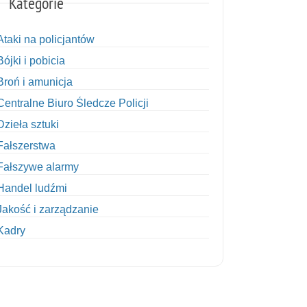
Kategorie
Ataki na policjantów
Bójki i pobicia
Broń i amunicja
Centralne Biuro Śledcze Policji
Dzieła sztuki
Fałszerstwa
Fałszywe alarmy
Handel ludźmi
Jakość i zarządzanie
Kadry
Kobiety w Policji
Korupcja
Kradzież