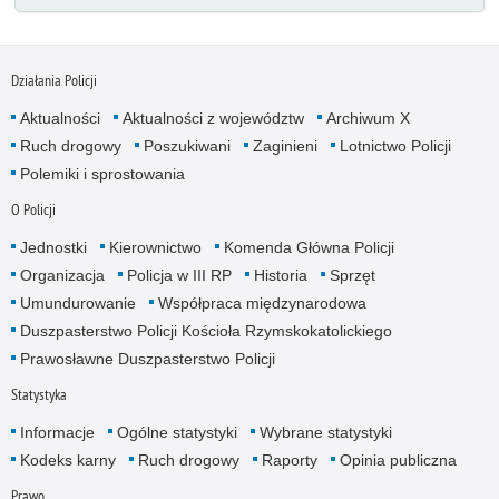
Działania Policji
Aktualności
Aktualności z województw
Archiwum X
Ruch drogowy
Poszukiwani
Zaginieni
Lotnictwo Policji
Polemiki i sprostowania
O Policji
Jednostki
Kierownictwo
Komenda Główna Policji
Organizacja
Policja w III RP
Historia
Sprzęt
Umundurowanie
Współpraca międzynarodowa
Duszpasterstwo Policji Kościoła Rzymskokatolickiego
Prawosławne Duszpasterstwo Policji
Statystyka
Informacje
Ogólne statystyki
Wybrane statystyki
Kodeks karny
Ruch drogowy
Raporty
Opinia publiczna
Prawo