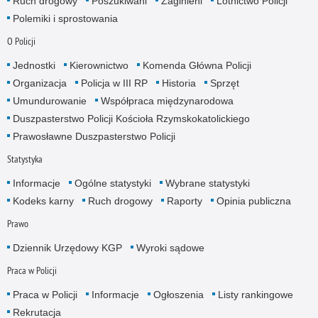
Ruch drogowy
Poszukiwani
Zaginieni
Lotnictwo Policji
Polemiki i sprostowania
O Policji
Jednostki
Kierownictwo
Komenda Główna Policji
Organizacja
Policja w III RP
Historia
Sprzęt
Umundurowanie
Współpraca międzynarodowa
Duszpasterstwo Policji Kościoła Rzymskokatolickiego
Prawosławne Duszpasterstwo Policji
Statystyka
Informacje
Ogólne statystyki
Wybrane statystyki
Kodeks karny
Ruch drogowy
Raporty
Opinia publiczna
Prawo
Dziennik Urzędowy KGP
Wyroki sądowe
Praca w Policji
Praca w Policji
Informacje
Ogłoszenia
Listy rankingowe
Rekrutacja