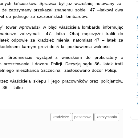
ionych łańcuszków. Sprawca był już wcześniej notowany za
kże, że zatrzymany przekazał znanemu sobie 47 –latkowi dwa
awił do jednego ze szczecińskich lombardów.
” towar wprowadził w błąd właściciela lombardu informując
onariusze zatrzymali 47- latka. Obaj mężczyźni trafili do
– latek odpowie za kradzież mienia, natomiast 47 – latek za
kodeksem karnym grozi do 5 lat pozbawienia wolności.
cin Śródmieście wystąpił z wnioskiem do prokuratury o
esztowania i dozoru Policji. Decyzją sądu 36- latek trafił
etniego mieszkańca Szczecina zastosowano dozór Policji.
ez właściciela sklepu i jego pracowników oraz policjantów,
 36 – latku.
kradzieże
paserstwo
zatrzymania