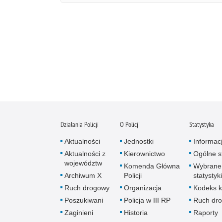
Działania Policji
O Policji
Statystyka
Aktualności
Jednostki
Informac
Aktualności z
Kierownictwo
Ogólne st
województw
Komenda Główna
Wybrane
Archiwum X
Policji
statystyki
Ruch drogowy
Organizacja
Kodeks k
Poszukiwani
Policja w III RP
Ruch dr
Zaginieni
Historia
Raporty