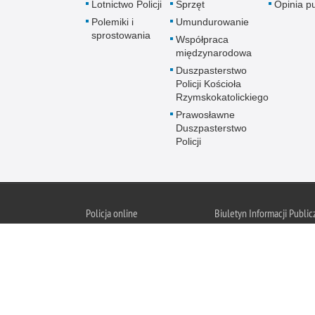
Lotnictwo Policji
Sprzęt
Opinia p
Polemiki i
Umundurowanie
sprostowania
Współpraca
międzynarodowa
Duszpasterstwo
Policji Kościoła
Rzymskokatolickiego
Prawosławne
Duszpasterstwo
Policji
Policja
online
Biuletyn Informacji Public
BIP KGP