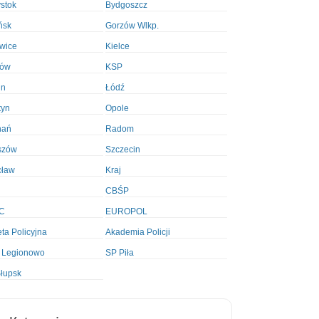
ystok
Bydgoszcz
ńsk
Gorzów Wlkp.
wice
Kielce
ków
KSP
in
Łódź
tyn
Opole
nań
Radom
szów
Szczecin
cław
Kraj
CBŚP
C
EUROPOL
ta Policyjna
Akademia Policji
 Legionowo
SP Piła
łupsk