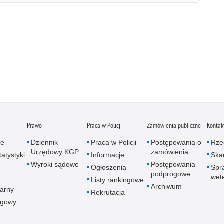
Prawo
Praca w Policji
Zamówienia publiczne
Kontak
je
Dziennik
Praca w Policji
Postępowania o
Rze
Urzędowy KGP
zamówienia
atystyki
Informacje
Skar
Wyroki sądowe
Postępowania
Ogłoszenia
Spr
podprogowe
wet
Listy rankingowe
Archiwum
arny
Rekrutacja
ogowy