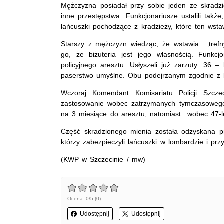
Mężczyzna posiadał przy sobie jeden ze skradz
inne przestępstwa. Funkcjonariusze ustalili ta
łańcuszki pochodzące z kradzieży, które ten wst
Starszy z mężczyzn wiedząc, że wstawia „trefny
go, że biżuteria jest jego własnością. Funkcj
policyjnego aresztu. Usłyszeli już zarzuty: 36 
paserstwo umyślne. Obu podejrzanym zgodnie z 
Wczoraj Komendant Komisariatu Policji Szcze
zastosowanie wobec zatrzymanych tymczasowego ar
na 3 miesiące do aresztu, natomiast wobec 47-l
Część skradzionego mienia została odzyskana prz
którzy zabezpieczyli łańcuszki w lombardzie i przy
(KWP w Szczecinie / mw)
Ocena: 0/5 (0)
Udostępnij
Udostępnij