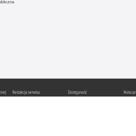
ubliczna
znej
Redakcja serwisu
Dostępność
Nota p
Chcesz 
Kontakt z redakcją
Deklaracja dostępności
z serwis
Zapozna
Polityk