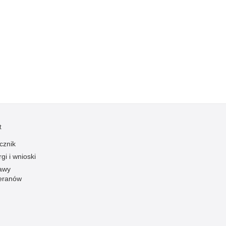
Kradzieże z włamaniem
Kultura
Logistyka, wyposażenie
Materiały wybuchowe
Nagrodzeni policjanci
Napady na banki
Napady na taksówkarzy
Napady na tiry
t
Nielegalny handel farmaceutykami
cznik
Nietrzeźwi kierujący
gi i wnioski
Nietrzeźwi opiekunowie
awy
Nietrzeźwi pracownicy
eranów
Niszczenie mienia
Nowoczesne technologie w pracy Policji
Odpowiedzialność majątkowa Policji