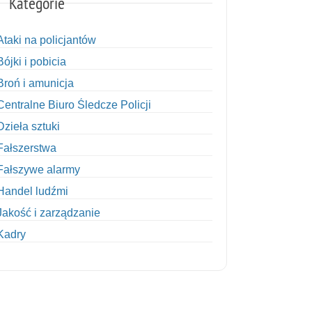
Kategorie
Ataki na policjantów
Bójki i pobicia
Broń i amunicja
Centralne Biuro Śledcze Policji
Dzieła sztuki
Fałszerstwa
Fałszywe alarmy
Handel ludźmi
Jakość i zarządzanie
Kadry
Kobiety w Policji
Korupcja
Kradzież