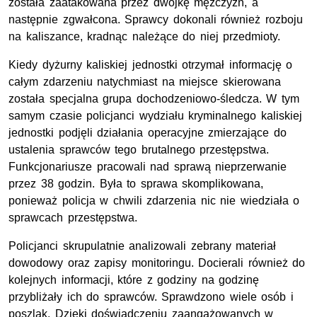
została zaatakowana przez dwójkę mężczyzn, a
następnie zgwałcona. Sprawcy dokonali również rozboju
na kaliszance, kradnąc należące do niej przedmioty.
Kiedy dyżurny kaliskiej jednostki otrzymał informację o
całym zdarzeniu natychmiast na miejsce skierowana
została specjalna grupa dochodzeniowo-śledcza. W tym
samym czasie policjanci wydziału kryminalnego kaliskiej
jednostki podjęli działania operacyjne zmierzające do
ustalenia sprawców tego brutalnego przestępstwa.
Funkcjonariusze pracowali nad sprawą nieprzerwanie
przez 38 godzin. Była to sprawa skomplikowana,
ponieważ policja w chwili zdarzenia nic nie wiedziała o
sprawcach przestępstwa.
Policjanci skrupulatnie analizowali zebrany materiał
dowodowy oraz zapisy monitoringu. Docierali również do
kolejnych informacji, które z godziny na godzinę
przybliżały ich do sprawców. Sprawdzono wiele osób i
poszlak. Dzięki doświadczeniu zaangażowanych w