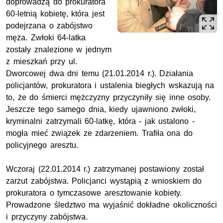
doprowadzą do prokuratora
60-letnią kobietę, która jest
podejrzana o zabójstwo
męża. Zwłoki 64-latka
zostały znalezione w jednym
z mieszkań przy ul.
Dworcowej dwa dni temu (21.01.2014 r.). Działania
policjantów, prokuratora i ustalenia biegłych wskazują na
to, że do śmierci mężczyzny przyczyniły się inne osoby.
Jeszcze tego samego dnia, kiedy ujawniono zwłoki,
kryminalni zatrzymali 60-latkę, która - jak ustalono -
mogła mieć związek ze zdarzeniem. Trafiła ona do
policyjnego aresztu.
Wczoraj (22.01.2014 r.) zatrzymanej postawiony został
zarzut zabójstwa. Policjanci wystąpią z wnioskiem do
prokuratora o tymczasowe aresztowanie kobiety.
Prowadzone śledztwo ma wyjaśnić dokładne okoliczności
i przyczyny zabójstwa.