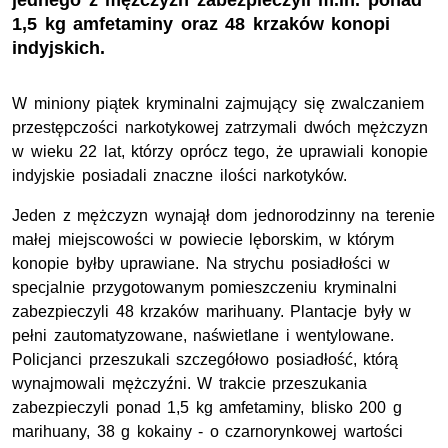
jednego z mężczyzn zabezpieczyli m.in. ponad
1,5 kg amfetaminy oraz 48 krzaków konopi
indyjskich.
W miniony piątek kryminalni zajmujący się zwalczaniem
przestępczości narkotykowej zatrzymali dwóch mężczyzn
w wieku 22 lat, którzy oprócz tego, że uprawiali konopie
indyjskie posiadali znaczne ilości narkotyków.
Jeden z mężczyzn wynajął dom jednorodzinny na terenie
małej miejscowości w powiecie lęborskim, w którym
konopie byłby uprawiane. Na strychu posiadłości w
specjalnie przygotowanym pomieszczeniu kryminalni
zabezpieczyli 48 krzaków marihuany. Plantacje były w
pełni zautomatyzowane, naświetlane i wentylowane.
Policjanci przeszukali szczegółowo posiadłość, którą
wynajmowali mężczyźni. W trakcie przeszukania
zabezpieczyli ponad 1,5 kg amfetaminy, blisko 200 g
marihuany, 38 g kokainy - o czarnorynkowej wartości