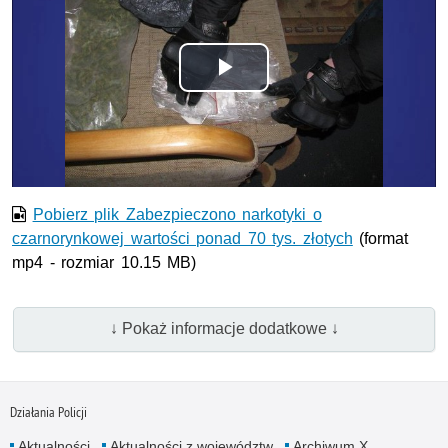
Odtwórz
wideo
Pobierz plik Zabezpieczono narkotyki o
czarnorynkowej wartości ponad 70 tys. złotych
(format
mp4 - rozmiar 10.15 MB)
↓ Pokaż informacje dodatkowe ↓
Działania Policji
Aktualności
Aktualności z województw
Archiwum X