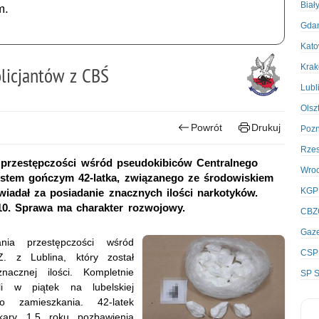
Biał
m.
Gda
Kato
Kra
licjantów z CBŚ
Lubl
Olsz
Powrót
Drukuj
Poz
Rze
a przestępczości wśród pseudokibiców Centralnego
Wro
istem gończym 42-latka, związanego ze środowiskiem
KGP
wiadał za posiadanie znacznych ilości narkotyków.
10. Sprawa ma charakter rozwojowy.
CBZ
Gaze
nia przestępczości wśród
CSP
Z. z Lublina, który został
acznej ilości. Kompletnie
SP S
li w piątek na lubelskiej
o zamieszkania. 42-latek
kary 1,5 roku pozbawienia