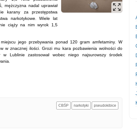
BŚ, mężczyzna nadal uprawiał
nie karany za przestępstwa
stwa narkotykowe. Wiele lat
tnie ciąży na nim wyrok 1,5
 w miejscu jego przebywania ponad 120 gram amfetaminy. W
ów w znacznej ilości. Grozi mu kara pozbawienia wolności do
 w Lublinie zastosował wobec niego najsurowszy środek
ania.
CBŚP
narkotyki
pseudokibice