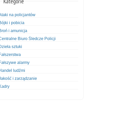
Kategorie
Ataki na policjantów
Bójki i pobicia
Broń i amunicja
Centralne Biuro Śledcze Policji
Dzieła sztuki
Fałszerstwa
Fałszywe alarmy
Handel ludźmi
Jakość i zarządzanie
Kadry
Kobiety w Policji
Korupcja
Kradzież