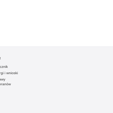
Kradzieże z włamaniem
Kultura
Logistyka, wyposażenie
Materiały wybuchowe
Nagrodzeni policjanci
Napady na banki
Napady na taksówkarzy
t
Napady na tiry
Nielegalny handel farmaceutykami
cznik
gi i wnioski
Nietrzeźwi kierujący
awy
Nietrzeźwi opiekunowie
eranów
Nietrzeźwi pracownicy
Niszczenie mienia
Nowoczesne technologie w pracy Policji
Odpowiedzialność majątkowa Policji