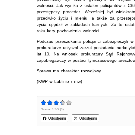
wolności. Jak wynika z ustaleń policjantów z C
przestępczy proceder. Wcześniej był wielokrot
przeciwko życiu i mieniu, a także za przestęp
życia spędził w zakładach karnych. Za te osta
roku kary pozbawienia wolności.
Podczas przeszukania policjanci zabezpieczyli
prokuraturze usłyszał zarzut posiadania narkotyk
lat 10. Na wniosek prokuratury Sąd Rejonowy
zapobiegawczy w postaci tymczasowego aresztow
Sprawa ma charakter rozwojowy.
(KWP w Lublinie / mw)
Ocena: 3.3/5 (3)
Udostępnij
Udostępnij