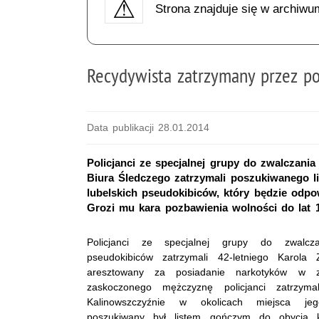
Strona znajduje się w archiwu
Recydywista zatrzymany przez po
Data publikacji 28.01.2014
Policjanci ze specjalnej grupy do zwalczani
Biura Śledczego zatrzymali poszukiwanego l
lubelskich pseudokibiców, który będzie odpo
Grozi mu kara pozbawienia wolności do lat 
Policjanci ze specjalnej grupy do zwalcza
pseudokibiców zatrzymali 42-letniego Karola 
aresztowany za posiadanie narkotyków w zn
zaskoczonego mężczyznę policjanci zatrzyma
Kalinowszczyźnie w okolicach miejsca jeg
poszukiwany był listem gończym do obycia 