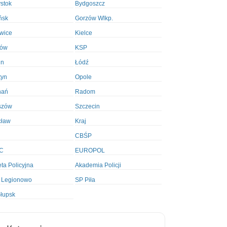
ystok
Bydgoszcz
ńsk
Gorzów Wlkp.
wice
Kielce
ków
KSP
in
Łódź
tyn
Opole
nań
Radom
szów
Szczecin
cław
Kraj
CBŚP
C
EUROPOL
ta Policyjna
Akademia Policji
 Legionowo
SP Piła
łupsk