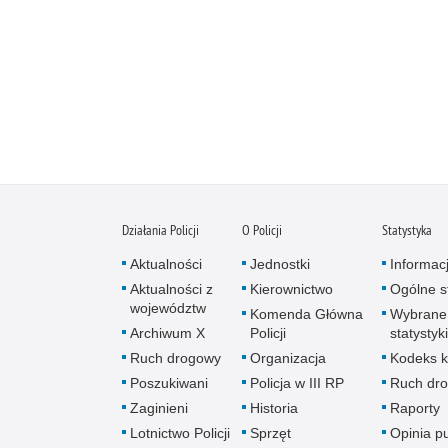
Działania Policji
O Policji
Statystyka
Aktualności
Jednostki
Informac
Aktualności z
Kierownictwo
Ogólne st
województw
Komenda Główna
Wybrane
Archiwum X
Policji
statystyki
Ruch drogowy
Organizacja
Kodeks k
Poszukiwani
Policja w III RP
Ruch dr
Zaginieni
Historia
Raporty
Lotnictwo Policji
Sprzęt
Opinia p