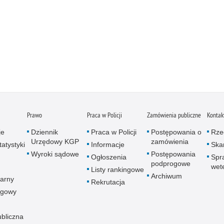
Prawo
Praca w Policji
Zamówienia publiczne
Kontak
je
Dziennik
Praca w Policji
Postępowania o
Rze
Urzędowy KGP
zamówienia
atystyki
Informacje
Skar
Wyroki sądowe
Postępowania
Ogłoszenia
Spr
podprogowe
wet
Listy rankingowe
Archiwum
arny
Rekrutacja
ogowy
ubliczna