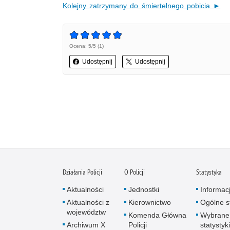
Kolejny zatrzymany do śmiertelnego pobicia ►
Ocena: 5/5 (1)
Udostępnij
Udostępnij
Działania Policji
O Policji
Statystyka
Aktualności
Jednostki
Informac
Aktualności z
Kierownictwo
Ogólne st
województw
Komenda Główna
Wybrane
Archiwum X
Policji
statystyki