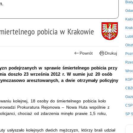
Biał
m.
Gda
Kato
Kra
śmiertelnego pobicia w Krakowie
Lubl
Olsz
Powrót
Drukuj
Poz
Rze
zyzn podejrzanych w sprawie śmiertelnego pobicia przy
Wro
nia doszło 23 września 2012 r. W sumie już 20 osób
KGP
 tymczasowo aresztowanych, a dwie otrzymały policyjny
CBZ
Gaze
waniu kolejnej, 18 osoby do śmiertelnego pobicia koło
CSP
 prowadzi Prokuratura Rejonowa – Nowa Huta wspólnie z
olicjanci, chociaż od zdarzenia minęło prawie 1,5 roku,
SP S
uty usłyszało kolejnych dwóch mężczyzn, którzy brali udział