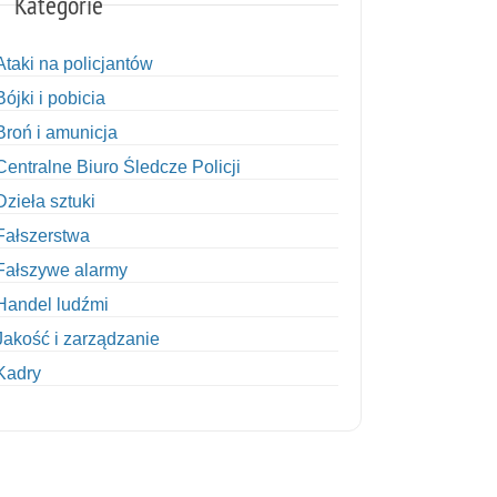
Kategorie
Ataki na policjantów
Bójki i pobicia
Broń i amunicja
Centralne Biuro Śledcze Policji
Dzieła sztuki
Fałszerstwa
Fałszywe alarmy
Handel ludźmi
Jakość i zarządzanie
Kadry
Kobiety w Policji
Korupcja
Kradzież