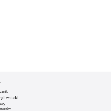
Kradzieże z włamaniem
Kultura
Logistyka, wyposażenie
Materiały wybuchowe
Nagrodzeni policjanci
Napady na banki
Napady na taksówkarzy
Napady na tiry
Nielegalny handel farmaceutykami
Nietrzeźwi kierujący
Nietrzeźwi opiekunowie
t
Nietrzeźwi pracownicy
cznik
Niszczenie mienia
gi i wnioski
Nowoczesne technologie w pracy Policji
awy
eranów
Odpowiedzialność majątkowa Policji