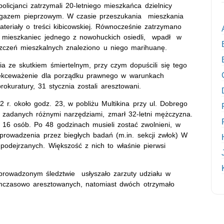
licjanci zatrzymali 20-letniego mieszkańca dzielnicy
 gazem pieprzowym. W czasie przeszukania mieszkania
teriały o treści kibicowskiej. Równocześnie zatrzymano
, mieszkaniec jednego z nowohuckich osiedli, wpadł w
szczeń mieszkalnych znaleziono u niego marihuanę.
ia ze skutkiem śmiertelnym, przy czym dopuścili się tego
 lekceważenie dla porządku prawnego w warunkach
rokuratury, 31 stycznia zostali aresztowani.
 r. około godz. 23, w pobliżu Multikina przy ul. Dobrego
 zadanych różnymi narzędziami, zmarł 32-letni mężczyzna.
 16 osób. Po 48 godzinach musieli zostać zwolnieni, w
prowadzenia przez biegłych badań (m.in. sekcji zwłok) W
 podejrzanych. Większość z nich to właśnie pierwsi
prowadzonym śledztwie usłyszało zarzuty udziału w
ymczasowo aresztowanych, natomiast dwóch otrzymało