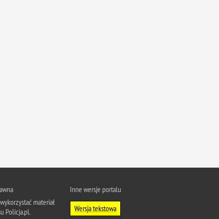
Ofiarni i odważni
Opinia publiczna
Oszustwa
Pedofilia, pornografia dziecięca
Piractwo przemysłowe
Podrabianie znaków towarowych
Pogryzienia przez psy
Polemiki i sprostowania
Policja inaczej
Policjant z pasją
Porwania
Pożary i podpalenia
rawna
Inne wersje portalu
Pranie brudnych pieniędzy
wykorzystać materiał
Wersja tekstowa
u Policja.pl.
Prawa człowieka