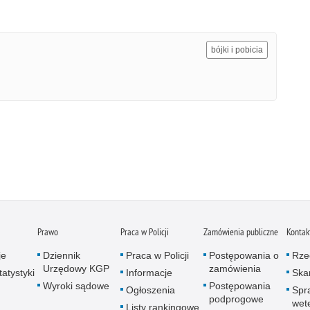
bójki i pobicia
Prawo
Praca w Policji
Zamówienia publiczne
Kontak
je
Dziennik
Praca w Policji
Postępowania o
Rze
Urzędowy KGP
zamówienia
atystyki
Informacje
Skar
Wyroki sądowe
Postępowania
Ogłoszenia
Spr
podprogowe
wet
Listy rankingowe