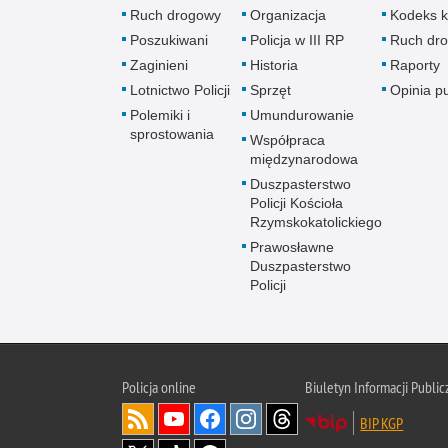
Ruch drogowy
Organizacja
Kodeks k
Poszukiwani
Policja w III RP
Ruch dr
Zaginieni
Historia
Raporty
Lotnictwo Policji
Sprzęt
Opinia p
Polemiki i
Umundurowanie
sprostowania
Współpraca
międzynarodowa
Duszpasterstwo
Policji Kościoła
Rzymskokatolickiego
Prawosławne
Duszpasterstwo
Policji
Policja
online
Biuletyn Informacji Public
BIP KGP