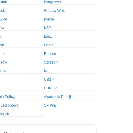
ystok
Bydgoszcz
ńsk
Gorzów Wlkp.
wice
Kielce
ków
KSP
in
Łódź
tyn
Opole
nań
Radom
szów
Szczecin
cław
Kraj
CBŚP
C
EUROPOL
ta Policyjna
Akademia Policji
 Legionowo
SP Piła
łupsk