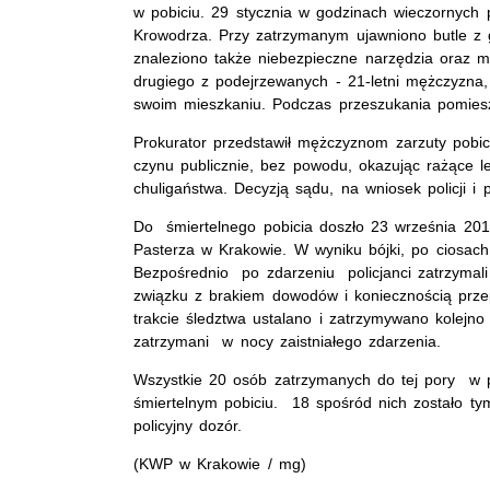
w pobiciu. 29 stycznia w godzinach wieczornych po
Krowodrza. Przy zatrzymanym ujawniono butle z
znaleziono także niebezpieczne narzędzia oraz ma
drugiego z podejrzewanych - 21-letni mężczyzna
swoim mieszkaniu. Podczas przeszukania pomie
Prokurator przedstawił mężczyznom zarzuty pobic
czynu publicznie, bez powodu, okazując rażące
chuligaństwa. Decyzją sądu, na wniosek policji i p
Do śmiertelnego pobicia doszło 23 września 2012
Pasterza w Krakowie. W wyniku bójki, po ciosach
Bezpośrednio po zdarzeniu policjanci zatrzymali
związku z brakiem dowodów i koniecznością prze
trakcie śledztwa ustalano i zatrzymywano kolejno
zatrzymani w nocy zaistniałego zdarzenia.
Wszystkie 20 osób zatrzymanych do tej pory w 
śmiertelnym pobiciu. 18 spośród nich zostało t
policyjny dozór.
(KWP w Krakowie / mg)