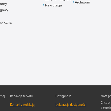
Archiwum
arny
Rekrutacja
ogowy
ubliczna
znej
Redakcja serwisu
Dostępność
Nota p
Chcesz 
Kontakt z redakcją
Deklaracja dostępności
z serwis