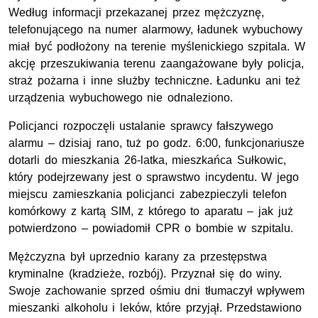
Według informacji przekazanej przez mężczyznę,
telefonującego na numer alarmowy, ładunek wybuchowy
miał być podłożony na terenie myślenickiego szpitala. W
akcję przeszukiwania terenu zaangażowane były policja,
straż pożarna i inne służby techniczne. Ładunku ani też
urządzenia wybuchowego nie odnaleziono.
Policjanci rozpoczęli ustalanie sprawcy fałszywego
alarmu – dzisiaj rano, tuż po godz. 6:00, funkcjonariusze
dotarli do mieszkania 26-latka, mieszkańca Sułkowic,
który podejrzewany jest o sprawstwo incydentu. W jego
miejscu zamieszkania policjanci zabezpieczyli telefon
komórkowy z kartą SIM, z którego to aparatu – jak już
potwierdzono – powiadomił CPR o bombie w szpitalu.
Mężczyzna był uprzednio karany za przestępstwa
kryminalne (kradzieże, rozbój). Przyznał się do winy.
Swoje zachowanie sprzed ośmiu dni tłumaczył wpływem
mieszanki alkoholu i leków, które przyjął. Przedstawiono