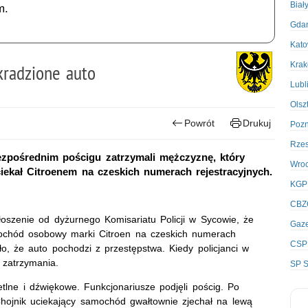
Biał
m.
Gda
Kato
Kra
skradzione auto
Lubl
Olsz
Powrót
Drukuj
Poz
Rze
ezpośrednim pościgu zatrzymali mężczyznę, który
Wro
iekał Citroenem na czeskich numerach rejestracyjnych.
KGP
CBZ
łoszenie od dyżurnego Komisariatu Policji w Sycowie, że
Gaze
mochód osobowy marki Citroen na czeskich numerach
CSP
ło, że auto pochodzi z przestępstwa. Kiedy policjanci w
 zatrzymania.
SP S
tlne i dźwiękowe. Funkcjonariusze podjęli pościg. Po
Chojnik uciekający samochód gwałtownie zjechał na lewą