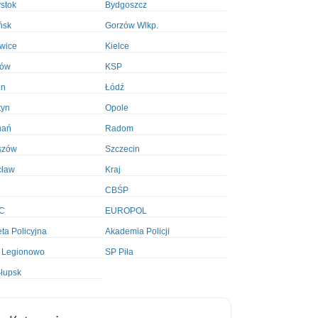
ystok
Bydgoszcz
ńsk
Gorzów Wlkp.
wice
Kielce
ków
KSP
in
Łódź
tyn
Opole
nań
Radom
szów
Szczecin
cław
Kraj
CBŚP
C
EUROPOL
ta Policyjna
Akademia Policji
 Legionowo
SP Piła
łupsk