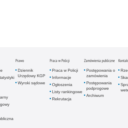
Prawo
Praca w Policji
Zamówienia publiczne
Kontak
je
Dziennik
Praca w Policji
Postępowania o
Rze
Urzędowy KGP
zamówienia
atystyki
Informacje
Skar
Wyroki sądowe
Postępowania
Ogłoszenia
Spr
podprogowe
wet
Listy rankingowe
Archiwum
arny
Rekrutacja
ogowy
ubliczna