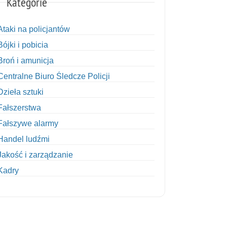
Kategorie
Ataki na policjantów
Bójki i pobicia
Broń i amunicja
Centralne Biuro Śledcze Policji
Dzieła sztuki
Fałszerstwa
Fałszywe alarmy
Handel ludźmi
Jakość i zarządzanie
Kadry
Kobiety w Policji
Korupcja
Kradzież