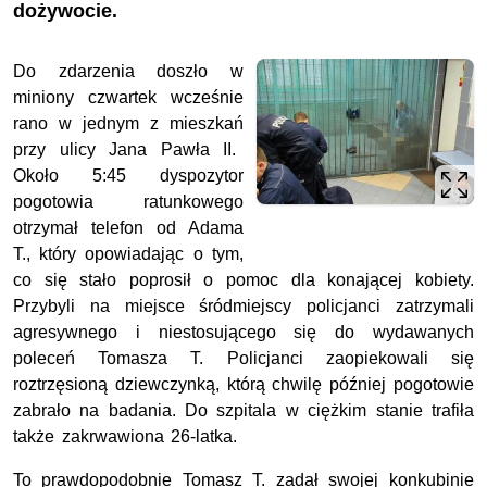
dożywocie.
Do zdarzenia doszło w
miniony czwartek wcześnie
rano w jednym z mieszkań
przy ulicy Jana Pawła II.
Około 5:45 dyspozytor
pogotowia ratunkowego
otrzymał telefon od Adama
T., który opowiadając o tym,
co się stało poprosił o pomoc dla konającej kobiety.
Przybyli na miejsce śródmiejscy policjanci zatrzymali
agresywnego i niestosującego się do wydawanych
poleceń Tomasza T. Policjanci zaopiekowali się
roztrzęsioną dziewczynką, którą chwilę później pogotowie
zabrało na badania. Do szpitala w ciężkim stanie trafiła
także zakrwawiona 26-latka.
To prawdopodobnie Tomasz T. zadał swojej konkubinie