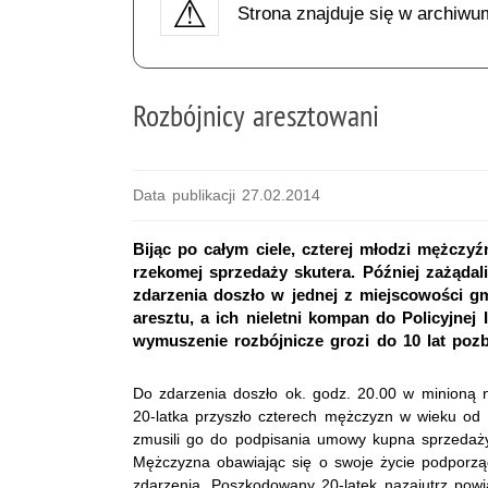
Strona znajduje się w archiwu
Rozbójnicy aresztowani
Data publikacji 27.02.2014
Bijąc po całym ciele, czterej młodzi mężczy
rzekomej sprzedaży skutera. Później zażądal
zdarzenia doszło w jednej z miejscowości gm.
aresztu, a ich nieletni kompan do Policyjnej
wymuszenie rozbójnicze grozi do 10 lat pozb
Do zdarzenia doszło ok. godz. 20.00 w minioną n
20-latka przyszło czterech mężczyzn w wieku od 
zmusili go do podpisania umowy kupna sprzedaży
Mężczyzna obawiając się o swoje życie podporząd
zdarzenia. Poszkodowany 20-latek nazajutrz powia