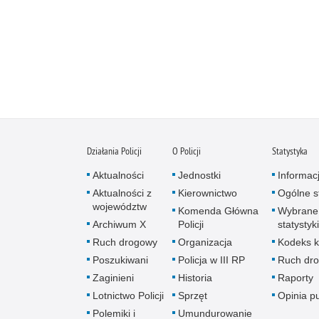
Działania Policji
O Policji
Statystyka
Aktualności
Jednostki
Informac
Aktualności z
Kierownictwo
Ogólne st
województw
Komenda Główna
Wybrane
Archiwum X
Policji
statystyki
Ruch drogowy
Organizacja
Kodeks k
Poszukiwani
Policja w III RP
Ruch dr
Zaginieni
Historia
Raporty
Lotnictwo Policji
Sprzęt
Opinia p
Polemiki i
Umundurowanie