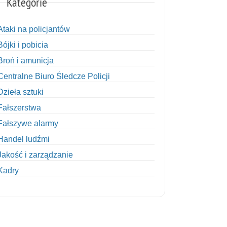
Kategorie
Ataki na policjantów
Bójki i pobicia
Broń i amunicja
Centralne Biuro Śledcze Policji
Dzieła sztuki
Fałszerstwa
Fałszywe alarmy
Handel ludźmi
Jakość i zarządzanie
Kadry
Kobiety w Policji
Korupcja
Kradzież