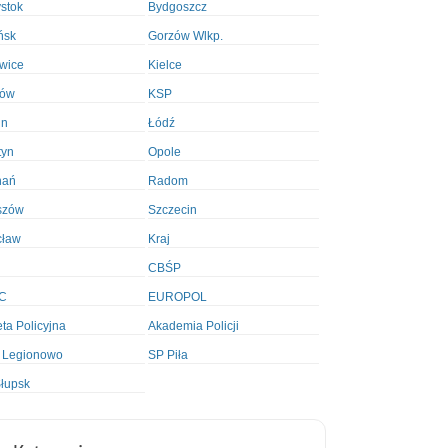
ystok
Bydgoszcz
ńsk
Gorzów Wlkp.
wice
Kielce
ków
KSP
in
Łódź
tyn
Opole
nań
Radom
szów
Szczecin
cław
Kraj
CBŚP
C
EUROPOL
ta Policyjna
Akademia Policji
 Legionowo
SP Piła
łupsk