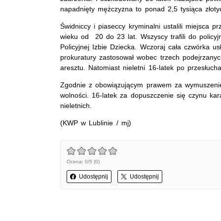
napadnięty mężczyzna to ponad 2,5 tysiąca złoty
Świdniccy i piaseccy kryminalni ustalili miejsca 
wieku od 20 do 23 lat. Wszyscy trafili do policy
Policyjnej Izbie Dziecka. Wczoraj cała czwórka u
prokuratury zastosował wobec trzech podejrzany
aresztu. Natomiast nieletni 16-latek po przesłucha
Zgodnie z obowiązującym prawem za wymuszenie 
wolności. 16-latek za dopuszczenie się czynu k
nieletnich.
(KWP w Lublinie / mj)
Ocena: 0/5 (0)
Udostępnij
Udostępnij