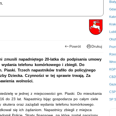
Biał
m.
Gda
Kato
Kra
Lubl
Olsz
Powrót
Drukuj
Poz
Rze
źni zmusili napadniętego 20-latka do podpisania umowy
Wro
i wydania telefonu komórkowego i zbiegli. Do
KGP
 Piaski. Trzech napastników trafiło do policyjnego
 Izby Dziecka. Czynności w tej sprawie trwają. Za
CBZ
awienia wolności.
Gaze
CSP
iedzielę w jednej z miejscowości gm. Piaski. Do mieszkania
16 do 23 lat. Napastnicy bijąc gospodarza po całym ciele
SP S
 skutera oraz zażądali wydania telefonu komórkowego.
kował się ich żądaniom. Napastnicy zbiegli z miejsca
domił Policję. Straty finansowe, na które został narażony