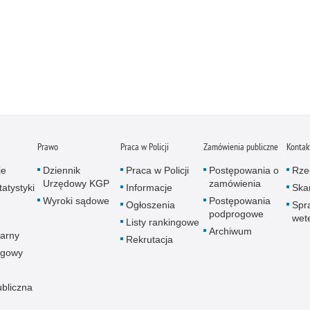
Prawo
Praca w Policji
Zamówienia publiczne
Kontak
je
Dziennik
Praca w Policji
Postępowania o
Rze
Urzędowy KGP
zamówienia
atystyki
Informacje
Skar
Wyroki sądowe
Postępowania
Ogłoszenia
Spr
podprogowe
wet
Listy rankingowe
Archiwum
arny
Rekrutacja
ogowy
ubliczna