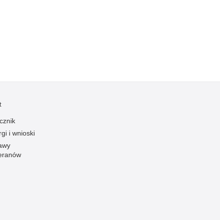
Kradzieże z włamaniem
Kultura
Logistyka, wyposażenie
Materiały wybuchowe
Nagrodzeni policjanci
Napady na banki
Napady na taksówkarzy
t
Napady na tiry
cznik
Nielegalny handel farmaceutykami
gi i wnioski
Nietrzeźwi kierujący
awy
eranów
Nietrzeźwi opiekunowie
Nietrzeźwi pracownicy
Niszczenie mienia
Nowoczesne technologie w pracy Policji
Odpowiedzialność majątkowa Policji