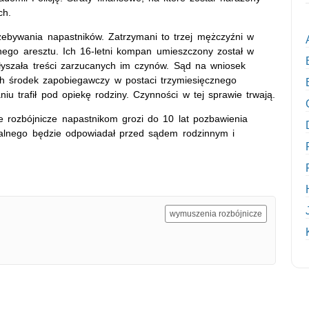
ch.
przebywania napastników. Zatrzymani to trzej mężczyźni w
jnego aresztu. Ich 16-letni kompan umieszczony został w
słyszała treści zarzucanych im czynów. Sąd na wniosek
ch środek zapobiegawczy w postaci trzymiesięcznego
niu trafił pod opiekę rodziny. Czynności w tej sprawie trwają.
rozbójnicze napastnikom grozi do 10 lat pozbawienia
aralnego będzie odpowiadał przed sądem rodzinnym i
wymuszenia rozbójnicze