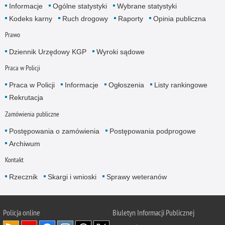
Informacje
Ogólne statystyki
Wybrane statystyki
Kodeks karny
Ruch drogowy
Raporty
Opinia publiczna
Prawo
Dziennik Urzędowy KGP
Wyroki sądowe
Praca w Policji
Praca w Policji
Informacje
Ogłoszenia
Listy rankingowe
Rekrutacja
Zamówienia publiczne
Postępowania o zamówienia
Postępowania podprogowe
Archiwum
Kontakt
Rzecznik
Skargi i wnioski
Sprawy weteranów
Policja
online
Biuletyn Informacji Publicznej