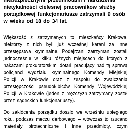
niebezpiecznymi przedmiotami i naruszenia
nietykalności cielesnej pracowników służby
porządkowej funkcjonariusze zatrzymali 9 osób
w wieku od 18 do 34 lat.
Większość z zatrzymanych to mieszkańcy Krakowa,
niektórzy z nich byli już wcześnej karani za inne
przestępstwa kryminalne. Podejrzani zatrzymani zostali
jednocześnie w kilku różnych miejscach do których z
nakazami prokuratorskimi dotarli pracujący nad tą sprawą
policjanci wydziału kryminalnego Komendy Miejskiej
Policji w Krakowie oraz z zespołu do zwalczania
przestępczości pseudokibiców Komendy Wojewódzkiej
Policji w Krakowie (jeden z mężczyzn zatrzymany został
przez sądeckich funkcjonariuszy).
Do zakłócenia porządku doszło we wrześniu ubiegłego
roku, podczas meczu derbowego – wówczas to rzucano
materiały pirotechniczne i inne przedmioty, czym