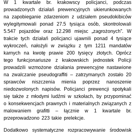
W 1 kwartale br. krakowscy policjanci, podczas
prowadzonych działań prewencyjnych ukierunkowanych
na zapobieganie zdarzeniom z udziałem pseudokibiców
wylegitymowali ponad 27.5 tysiąca osób, skontrolowali
5.547 pojazdów oraz 12.298 miejsc „zagrożonych”. W
trakcie tych działań policjanci ujawnili ponad 4 tysiące
wykroczeń, nałożyli w związku z tym 1211 mandatów
karnych na kwotę prawie 200 tysięcy złotych. Oprócz
tego funkcjonariusze z krakowskich jednostek Policji
prowadzili wzmożone działania prewencyjne nastawione
na zwalczanie pseudograffiti – zatrzymanych zostało 20
sprawców niszczenia mienia poprzez nanoszenie
niedozwolonych napisów. Policjanci prewencji spotykali
się także z młodymi ludźmi w szkołach, by przypominać
o konsekwencjach prawnych i materialnych związanych z
malowaniem grafitti – łącznie w 1 kwartale br.
przeprowadzono 223 takie prelekcje.
Dodatkowo systematyczne rozpracowywanie środowisk