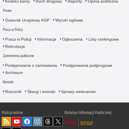
Kodeks karny
Ruch drogowy
Raporty
Opinia publiczna
Prawo
Dziennik Urzędowy KGP
Wyroki sądowe
Praca w Policji
Praca w Policji
Informacje
Ogłoszenia
Listy rankingowe
Rekrutacja
Zamówienia publiczne
Postępowania o zamówienia
Postępowania podprogowe
Archiwum
Kontakt
Rzecznik
Skargi i wnioski
Sprawy weteranów
Policja
online
Biuletyn Informacji Publicznej
BIP KGP