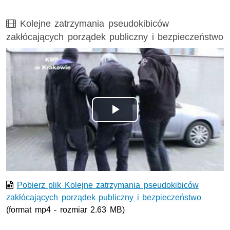
Film
Kolejne zatrzymania pseudokibiców
zakłócających porządek publiczny i bezpieczeństwo
Odtwórz
wideo
Pobierz plik Kolejne zatrzymania pseudokibiców
zakłócających porządek publiczny i bezpieczeństwo
(format mp4 - rozmiar 2.63 MB)