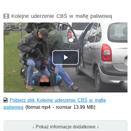
Film
Kolejne uderzenie CBŚ w mafię paliwową
Opis filmu: cbś, przestępstwa paliwowe
Odtwórz
wideo
Pobierz plik Kolejne uderzenie CBŚ w mafię
paliwową
(format mp4 - rozmiar 13.99 MB)
↓ Pokaż informacje dodatkowe ↓