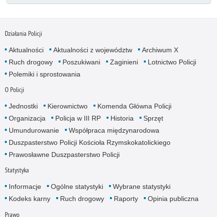
Działania Policji
Aktualności
Aktualności z województw
Archiwum X
Ruch drogowy
Poszukiwani
Zaginieni
Lotnictwo Policji
Polemiki i sprostowania
O Policji
Jednostki
Kierownictwo
Komenda Główna Policji
Organizacja
Policja w III RP
Historia
Sprzęt
Umundurowanie
Współpraca międzynarodowa
Duszpasterstwo Policji Kościoła Rzymskokatolickiego
Prawosławne Duszpasterstwo Policji
Statystyka
Informacje
Ogólne statystyki
Wybrane statystyki
Kodeks karny
Ruch drogowy
Raporty
Opinia publiczna
Prawo