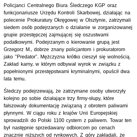
Policjanci Centralnego Biura Śledczego KGP oraz
funkcjonariusze Urzędu Kontroli Skarbowej, działając na
polecenie Prokuratury Okręgowej w Olsztynie, zatrzymali
siedem osób podejrzanych o działanie w zorganizowanej
grupie przestępczej zajmującej się oszustwami
podatkowymi. Podejrzanym o kierowanie grupą jest
Grzegorz M., dobrze znany policjantom i prokuratorom
jako "Predator". Mężczyzna krótko cieszył się wolnością.
Zakład karny, w którym odbywał wyrok w związku z
popełnionymi przestępstwami kryminalnymi, opuścił dwa
lata temu.
Śledczy podejrzewają, że zatrzymane osoby utworzyły
kolejno po sobie działające trzy firmy-słupy, które
fałszowały dokumentację związaną z obrotem paliwami
płynnymi. W ciągu roku z krajów Unii Europejskiej
sprowadzili do Polski 1100 cystern z paliwem. Towar ten
był następnie sprzedawany odbiorcom po cenach
znacznie niższych od rynkowych. Z góry zakładali, że