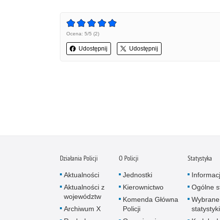
Ocena: 5/5 (2)
Udostępnij
Udostępnij
Działania Policji
O Policji
Statystyka
Aktualności
Jednostki
Informac
Aktualności z
Kierownictwo
Ogólne st
województw
Komenda Główna
Wybrane
Archiwum X
Policji
statystyki