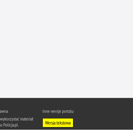
Ofiarni i odważni
Opinia publiczna
Oszustwa
Pedofilia, pornografia dziecięca
Piractwo przemysłowe
Podrabianie znaków towarowych
Pogryzienia przez psy
Polemiki i sprostowania
Policja inaczej
Policjant z pasją
Porwania
Pożary i podpalenia
rawna
Inne wersje portalu
wykorzystać materiał
Pranie brudnych pieniędzy
Wersja tekstowa
u Policja.pl.
Prawa człowieka
About Polish Police