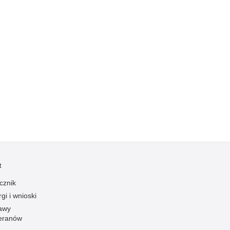
Kradzieże z włamaniem
Kultura
Logistyka, wyposażenie
Materiały wybuchowe
Nagrodzeni policjanci
Napady na banki
Napady na taksówkarzy
Napady na tiry
Nielegalny handel farmaceutykami
Nietrzeźwi kierujący
t
Nietrzeźwi opiekunowie
Nietrzeźwi pracownicy
cznik
gi i wnioski
Niszczenie mienia
awy
Nowoczesne technologie w pracy Policji
eranów
Odpowiedzialność majątkowa Policji