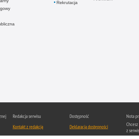
arny
Rekrutacja
ogowy
ubliczna
znej
Redakcja serwisu
Dostępność
Nota p
Chcesz 
Kontakt z redakcją
Deklaracja dostępności
z serwis