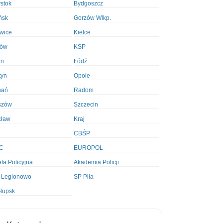
ystok
Bydgoszcz
ńsk
Gorzów Wlkp.
wice
Kielce
ków
KSP
in
Łódź
tyn
Opole
nań
Radom
szów
Szczecin
cław
Kraj
CBŚP
C
EUROPOL
ta Policyjna
Akademia Policji
 Legionowo
SP Piła
łupsk