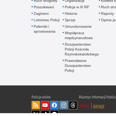
Ruch drogowy
Organizacja
Kodeks k
Poszukiwani
Policja w III RP
Ruch dr
Zaginieni
Historia
Raporty
Lotnictwo Policji
Sprzęt
Opinia p
Polemiki i
Umundurowanie
sprostowania
Współpraca
międzynarodowa
Duszpasterstwo
Policji Kościoła
Rzymskokatolickiego
Prawosławne
Duszpasterstwo
Policji
Policja
online
Biuletyn Informacji Public
BIP KGP