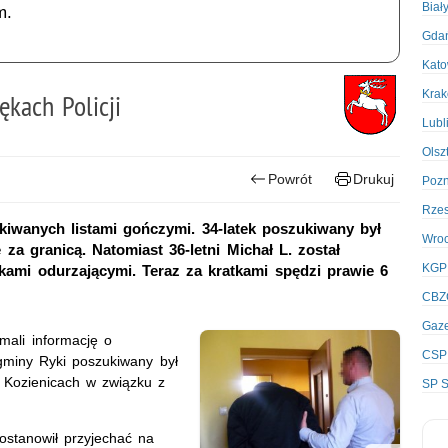
Biał
m.
Gda
Kato
Kra
kach Policji
Lubl
Olsz
Powrót
Drukuj
Poz
Rze
kiwanych listami gończymi. 34-latek poszukiwany był
Wro
za granicą. Natomiast 36-letni Michał L. został
KGP
kami odurzającymi. Teraz za kratkami spędzi prawie 6
CBZ
Gaze
ymali informację o
CSP
gminy Ryki poszukiwany był
Kozienicach w związku z
SP S
ostanowił przyjechać na