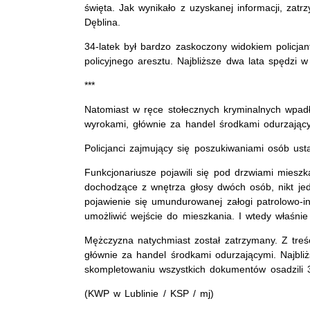
święta. Jak wynikało z uzyskanej informacji, zat
Dęblina.
34-latek był bardzo zaskoczony widokiem policjan
policyjnego aresztu. Najbliższe dwa lata spędzi 
***
Natomiast w ręce stołecznych kryminalnych wpadł
wyrokami, głównie za handel środkami odurzając
Policjanci zajmujący się poszukiwaniami osób ust
Funkcjonariusze pojawili się pod drzwiami mieszk
dochodzące z wnętrza głosy dwóch osób, nikt jed
pojawienie się umundurowanej załogi patrolowo-int
umożliwić wejście do mieszkania. I wtedy właśnie 
Mężczyzna natychmiast został zatrzymany. Z treśc
głównie za handel środkami odurzającymi. Najbliż
skompletowaniu wszystkich dokumentów osadzili 3
(KWP w Lublinie / KSP / mj)