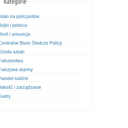
Kategorie
Ataki na policjantów
Bójki i pobicia
Broń i amunicja
Centralne Biuro Śledcze Policji
Dzieła sztuki
Fałszerstwa
Fałszywe alarmy
Handel ludźmi
Jakość i zarządzanie
Kadry
Kobiety w Policji
Korupcja
Kradzież