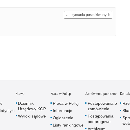
zatrzymania poszukiwanych
Prawo
Praca w Policji
Zamówienia publiczne
Kontak
je
Dziennik
Praca w Policji
Postępowania o
Rze
Urzędowy KGP
zamówienia
atystyki
Informacje
Skar
Wyroki sądowe
Postępowania
Ogłoszenia
Spr
podprogowe
wet
Listy rankingowe
Archiwum