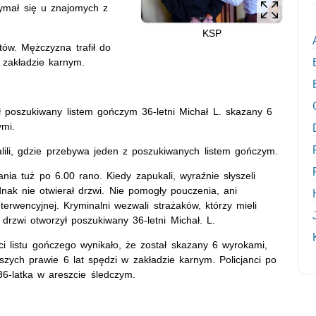
rzymał się u znajomych z
KSP
tów. Mężczyzna trafił do
w zakładzie karnym.
 poszukiwany listem gończym 36-letni Michał L. skazany 6
ymi.
alili, gdzie przebywa jeden z poszukiwanych listem gończym.
ania tuż po 6.00 rano. Kiedy zapukali, wyraźnie słyszeli
nak nie otwierał drzwi. Nie pomogły pouczenia, ani
erwencyjnej. Kryminalni wezwali strażaków, którzy mieli
drzwi otworzył poszukiwany 36-letni Michał. L.
i listu gończego wynikało, że został skazany 6 wyrokami,
szych prawie 6 lat spędzi w zakładzie karnym. Policjanci po
6-latka w areszcie śledczym.