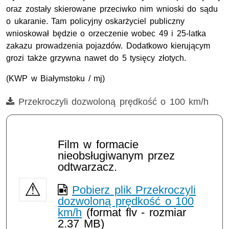
oraz zostały skierowane przeciwko nim wnioski do sądu
o ukaranie. Tam policyjny oskarżyciel publiczny
wnioskował będzie o orzeczenie wobec 49 i 25-latka
zakazu prowadzenia pojazdów. Dodatkowo kierującym
grozi także grzywna nawet do 5 tysięcy złotych.
(KWP w Białymstoku / mj)
Film
Przekroczyli dozwoloną prędkość o 100 km/h
Opis filmu: ruch drogowy, wideorejestrator, przekroczenie pr
Film w formacie
nieobsługiwanym przez
odtwarzacz.
Pobierz plik Przekroczyli
dozwoloną prędkość o 100
km/h
(format flv - rozmiar
2.37 MB)