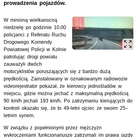
prowadzenia pojazdów.
W minioną wielkanocną
niedzielę po godzinie 10.00
policjanci z Referatu Ruchu
Drogowego Komendy
Powiatowej Policji w Kolnie
patrolując drogi powiatu
zauważyli dwóch
motocyklistów poruszających się z bardzo dużą
prędkością. Zainstalowany w oznakowanym radiowozie
videorejestrator pokazał, że kierowcy jednośladów w
miejscu, gdzie można jechać z maksymalną prędkością
90 km/h jechali 193 km/h. Po zatrzymaniu kierujących do
kontroli okazało się, że to 49-letni ojciec ze swoim 25–
letnim synem.
W związku z popełnionymi przez mężczyzn
wykroczeniami funkcjonariusze zatrzymali im prawa jazdy