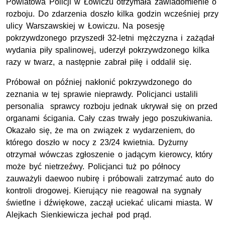
Powiatowa Policji w Łowiczu otrzymała zawiadomienie o
rozboju. Do zdarzenia doszło kilka godzin wcześniej przy
ulicy Warszawskiej w Łowiczu. Na posesję
pokrzywdzonego przyszedł 32-letni mężczyzna i zażądał
wydania piły spalinowej, uderzył pokrzywdzonego kilka
razy w twarz, a następnie zabrał piłę i oddalił się.
Próbował on później nakłonić pokrzywdzonego do
zeznania w tej sprawie nieprawdy. Policjanci ustalili
personalia sprawcy rozboju jednak ukrywał się on przed
organami ścigania. Cały czas trwały jego poszukiwania.
Okazało się, że ma on związek z wydarzeniem, do
którego doszło w nocy z 23/24 kwietnia. Dyżurny
otrzymał wówczas zgłoszenie o jadącym kierowcy, który
może być nietrzeźwy. Policjanci tuż po północy
zauważyli daewoo nubirę i próbowali zatrzymać auto do
kontroli drogowej. Kierujący nie reagował na sygnały
świetlne i dźwiękowe, zaczął uciekać ulicami miasta. W
Alejkach Sienkiewicza jechał pod prąd.