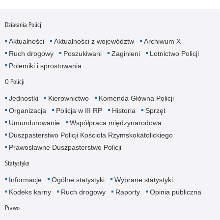
Działania Policji
Aktualności
Aktualności z województw
Archiwum X
Ruch drogowy
Poszukiwani
Zaginieni
Lotnictwo Policji
Polemiki i sprostowania
O Policji
Jednostki
Kierownictwo
Komenda Główna Policji
Organizacja
Policja w III RP
Historia
Sprzęt
Umundurowanie
Współpraca międzynarodowa
Duszpasterstwo Policji Kościoła Rzymskokatolickiego
Prawosławne Duszpasterstwo Policji
Statystyka
Informacje
Ogólne statystyki
Wybrane statystyki
Kodeks karny
Ruch drogowy
Raporty
Opinia publiczna
Prawo