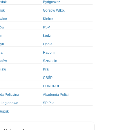
ystok
Bydgoszcz
ńsk
Gorzów Wlkp.
wice
Kielce
ków
KSP
in
Łódź
tyn
Opole
nań
Radom
szów
Szczecin
cław
Kraj
CBŚP
C
EUROPOL
ta Policyjna
Akademia Policji
 Legionowo
SP Piła
łupsk