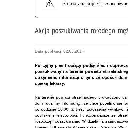
Strona znajduje się w archiwu
Akcja poszukiwania młodego mę
Data publikacji 02.05.2014
Policyjny pies tropiący podjął ślad i dopro
poszukiwany na terenie powiatu strzelińskieg
otrzymaniu informacji o tym, że opuścił dom 
opiekę lekarzy.
Na terenie powiatu strzelińskiego prowadzono dz
dom rodzinny informując, że chce popełnić samobó
po godzinie 10.00. Z treści zgłoszenia wynikało
pobliskiej miejscowości. Funkcjonariusze ze Strze
rozpoczęli poszukiwania. W działania zaangażowan
Prewencji Komendy Wojewódzkiej Policji we Wroc