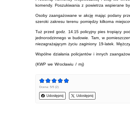
komendy. Poszukiwania z powietrza wspierane był
Osoby zaangażowane w akcję mając podany przez 
szeroki zakresu terenu pomiędzy kilkoma miejsc
Tuż przed godz. 14.15 policyjny pies tropiący po
jednorodzinnego w budowie. Tam, w pomieszczeni
niezagrażającym życiu zaginiony 19-latek. Mężczyz
Wspólne działania policjantów i innych zaangażo
(KWP we Wrocławiu / mj)
Ocena: 5/5 (2)
Udostępnij
Udostępnij