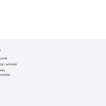
Kradzieże z włamaniem
Kultura
Logistyka, wyposażenie
Materiały wybuchowe
Nagrodzeni policjanci
Napady na banki
Napady na taksówkarzy
t
Napady na tiry
cznik
Nielegalny handel farmaceutykami
gi i wnioski
Nietrzeźwi kierujący
awy
eranów
Nietrzeźwi opiekunowie
Nietrzeźwi pracownicy
Niszczenie mienia
Nowoczesne technologie w pracy Policji
Odpowiedzialność majątkowa Policji