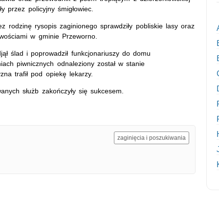
y przez policyjny śmigłowiec.
rodzinę rysopis zaginionego sprawdziły pobliskie lasy oraz
owościami w gminie Przeworno.
djął ślad i poprowadził funkcjonariuszy do domu
ach piwnicznych odnaleziony został w stanie
na trafił pod opiekę lekarzy.
wanych służb zakończyły się sukcesem.
zaginięcia i poszukiwania