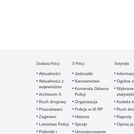
Działania Policji
O Policji
Statystyka
Aktualności
Jednostki
Informac
Aktualności z
Kierownictwo
Ogólne st
województw
Komenda Główna
Wybrane
Archiwum X
Policji
statystyki
Ruch drogowy
Organizacja
Kodeks k
Poszukiwani
Policja w III RP
Ruch dr
Zaginieni
Historia
Raporty
Lotnictwo Policji
Sprzęt
Opinia p
Polemiki i
Umundurowanie