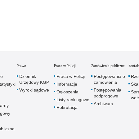
Prawo
Praca w Policji
Zamówienia publiczne
Kontak
je
Dziennik
Praca w Policji
Postępowania o
Rze
Urzędowy KGP
zamówienia
atystyki
Informacje
Skar
Wyroki sądowe
Postępowania
Ogłoszenia
Spr
podprogowe
wet
Listy rankingowe
Archiwum
arny
Rekrutacja
ogowy
ubliczna