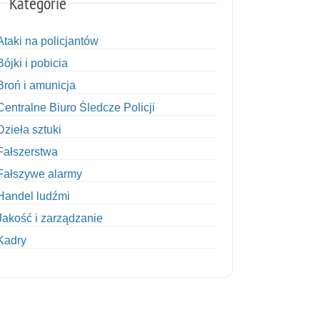
Kategorie
Ataki na policjantów
Bójki i pobicia
Broń i amunicja
Centralne Biuro Śledcze Policji
Dzieła sztuki
Fałszerstwa
Fałszywe alarmy
Handel ludźmi
Jakość i zarządzanie
Kadry
Kobiety w Policji
Korupcja
Kradzież