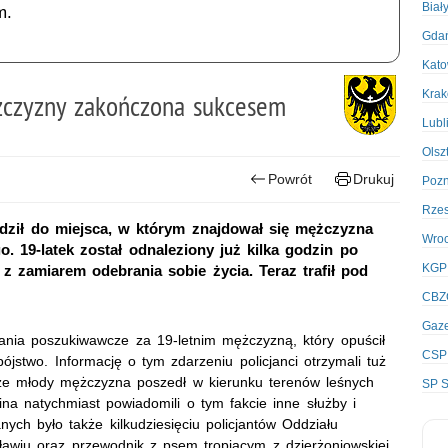
Biał
m.
Gda
Kato
Kra
żczyzny zakończona sukcesem
Lubl
Olsz
Powrót
Drukuj
Poz
Rze
wadził do miejsca, w którym znajdował się mężczyzna
Wro
o. 19-latek został odnaleziony już kilka godzin po
KGP
z zamiarem odebrania sobie życia. Teraz trafił pod
CBZ
Gaze
iania poszukiwawcze za 19-letnim mężczyzną, który opuścił
CSP
jstwo. Informację o tym zdarzeniu policjanci otrzymali tuż
, że młody mężczyzna poszedł w kierunku terenów leśnych
SP S
lina natychmiast powiadomili o tym fakcie inne służby i
ych było także kilkudziesięciu policjantów Oddziału
ławiu oraz przewodnik z psem tropiącym z dzierżoniowskiej