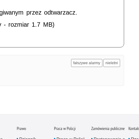
ugiwanym przez odtwarzacz.
v - rozmiar 1.7 MB)
fałszywe alarmy
nieletni
Prawo
Praca w Policji
Zamówienia publiczne
Kontak
je
Dziennik
Praca w Policji
Postępowania o
Rze