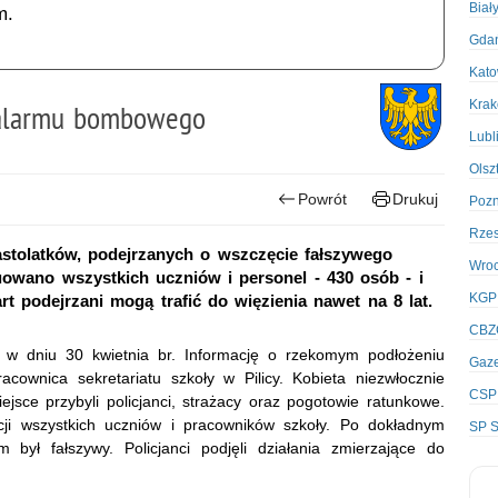
Biał
m.
Gda
Kato
Kra
 alarmu bombowego
Lubl
Olsz
Powrót
Drukuj
Poz
Rze
astolatków, podejrzanych o wszczęcie fałszywego
Wro
uowano wszystkich uczniów i personel - 430 osób - i
KGP
 podejrzani mogą trafić do więzienia nawet na 8 lat.
CBZ
 w dniu 30 kwietnia br. Informację o rzekomym podłożeniu
Gaze
cownica sekretariatu szkoły w Pilicy. Kobieta niezwłocznie
CSP
ejsce przybyli policjanci, strażacy oraz pogotowie ratunkowe.
ji wszystkich uczniów i pracowników szkoły. Po dokładnym
SP S
był fałszywy. Policjanci podjęli działania zmierzające do