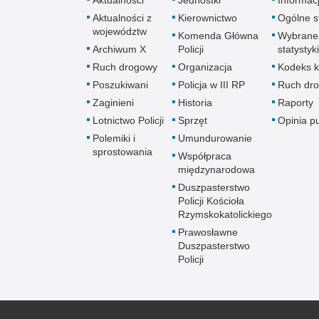
Aktualności z
Kierownictwo
Ogólne st
województw
Komenda Główna
Wybrane
Archiwum X
Policji
statystyki
Ruch drogowy
Organizacja
Kodeks k
Poszukiwani
Policja w III RP
Ruch dr
Zaginieni
Historia
Raporty
Lotnictwo Policji
Sprzęt
Opinia p
Polemiki i
Umundurowanie
sprostowania
Współpraca
międzynarodowa
Duszpasterstwo
Policji Kościoła
Rzymskokatolickiego
Prawosławne
Duszpasterstwo
Policji