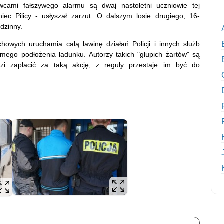
awcami fałszywego alarmu są dwaj nastoletni uczniowie tej
iec Pilicy - usłyszał zarzut. O dalszym losie drugiego, 16-
dzinny.
owych uruchamia całą lawinę działań Policji i innych służb
ego podłożenia ładunku. Autorzy takich "głupich żartów" są
dzi zapłacić za taką akcję, z reguły przestaje im być do