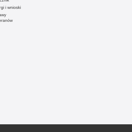
gi i wnioski
Ofiarni i odważni
awy
Opinia publiczna
eranów
Oszustwa
Pedofilia, pornografia dziecięca
Piractwo przemysłowe
Podrabianie znaków towarowych
Pogryzienia przez psy
Polemiki i sprostowania
Policja inaczej
Policjant z pasją
Porwania
Pożary i podpalenia
Pranie brudnych pieniędzy
Prawa człowieka