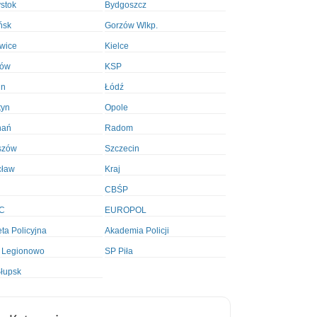
ystok
Bydgoszcz
ńsk
Gorzów Wlkp.
wice
Kielce
ków
KSP
in
Łódź
tyn
Opole
nań
Radom
szów
Szczecin
cław
Kraj
CBŚP
C
EUROPOL
ta Policyjna
Akademia Policji
 Legionowo
SP Piła
łupsk