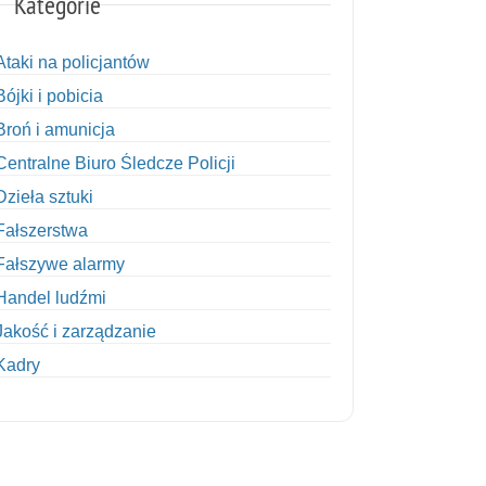
Kategorie
Ataki na policjantów
Bójki i pobicia
Broń i amunicja
Centralne Biuro Śledcze Policji
Dzieła sztuki
Fałszerstwa
Fałszywe alarmy
Handel ludźmi
Jakość i zarządzanie
Kadry
Kobiety w Policji
Korupcja
Kradzież