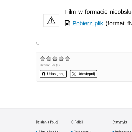
Film w formacie nieobsł
Pobierz plik
(format fl
Ocena: 0/5 (0)
Udostępnij
Udostępnij
Działania Policji
O Policji
Statystyka
Aktualności
Jednostki
Informac