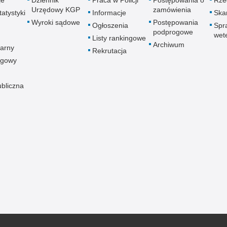
Urzędowy KGP
zamówienia
atystyki
Informacje
Skar
Wyroki sądowe
Postępowania
Ogłoszenia
Spr
podprogowe
wet
Listy rankingowe
Archiwum
arny
Rekrutacja
ogowy
ubliczna