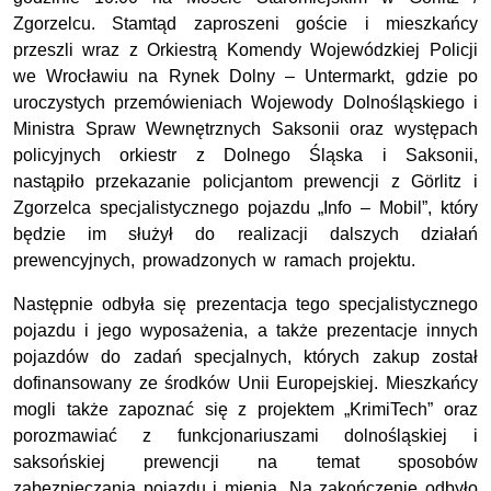
Zgorzelcu. Stamtąd zaproszeni goście i mieszkańcy
przeszli wraz z Orkiestrą Komendy Wojewódzkiej Policji
we Wrocławiu na Rynek Dolny – Untermarkt, gdzie po
uroczystych przemówieniach Wojewody Dolnośląskiego i
Ministra Spraw Wewnętrznych Saksonii oraz występach
policyjnych orkiestr z Dolnego Śląska i Saksonii,
nastąpiło przekazanie policjantom prewencji z Görlitz i
Zgorzelca specjalistycznego pojazdu „Info – Mobil”, który
będzie im służył do realizacji dalszych działań
prewencyjnych, prowadzonych w ramach projektu.
Następnie odbyła się prezentacja tego specjalistycznego
pojazdu i jego wyposażenia, a także prezentacje innych
pojazdów do zadań specjalnych, których zakup został
dofinansowany ze środków Unii Europejskiej. Mieszkańcy
mogli także zapoznać się z projektem „KrimiTech” oraz
porozmawiać z funkcjonariuszami dolnośląskiej i
saksońskiej prewencji na temat sposobów
zabezpieczania pojazdu i mienia. Na zakończenie odbyło