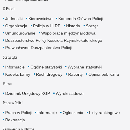
O Policji
Jednostki
Kierownictwo
Komenda Główna Policji
Organizacja
Policja w III RP
Historia
Sprzęt
Umundurowanie
Współpraca międzynarodowa
Duszpasterstwo Policji Kościoła Rzymskokatolickiego
Prawosławne Duszpasterstwo Policji
Statystyka
Informacje
Ogólne statystyki
Wybrane statystyki
Kodeks karny
Ruch drogowy
Raporty
Opinia publiczna
Prawo
Dziennik Urzędowy KGP
Wyroki sądowe
Praca w Policji
Praca w Policji
Informacje
Ogłoszenia
Listy rankingowe
Rekrutacja
Zamówienia publiczne