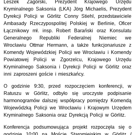
Leszek Zagórski, Prezydent Krajowego Urzędu
Kryminalnego Saksonia (LKA) Jörg Michaelis, Prezydent
Dyrekcji Policji w Görlitz Conny Stiehl, przedstawiciele
Ambasady Rzeczypospolitej Polskiej w Berlinie, Oficer
Łącznikowy mł. insp. Robert Barański oraz Konsulatu
Generalnego Republiki Federalnej Niemiec we
Wrocławiu Ottmar Hermann, a także funkcjonariusze z
Komendy Wojewódzkiej Policji we Wrocławiu i Komendy
Powiatowej Policji w Zgorzelcu, Krajowego Urzędu
Kryminalnego Saksonia i Dyrekcji Policji w Görlitz oraz
inni zaproszeni goście i mieszkańcy.
O godzinie 9:30, przed rozpoczęciem konferencji, w
Ratuszu w Görlitz, odbyło się uroczyste podpisanie
harmonogramów dalszej współpracy pomiędzy Komendą
Wojewódzką Policji we Wrocławiu i Krajowym Urzędem
Kryminalnego Saksonia oraz Dyrekcją Policji w Görlitz.
Konferencja podsumowująca projekt rozpoczęła się o
godzinie 10:00 na Moście Staromiejskim w Görlitz /