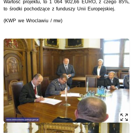
Wartość projektu, to 1 064 902,66 EURO, z czego 85%,
to środki pochodzące z funduszy Unii Europejskiej.
(KWP we Wroclawiu / mw)