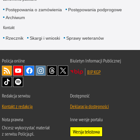
Postępowania o zamówienia
Postępowania podprogowe
Archiwum
Kontakt
Rzecznik
Skargi i wnioski
Sprawy weteranów
Policja
online
Biuletyn Informacji Publicznej
BIP KGP
Redakcja serwisu
Dostępność
Kontakt z redakcją
Deklaracja dostępności
Nota prawna
Inne wersje portalu
Chcesz wykorzystać materiał
Wersja tekstowa
z serwisu Policja.pl.