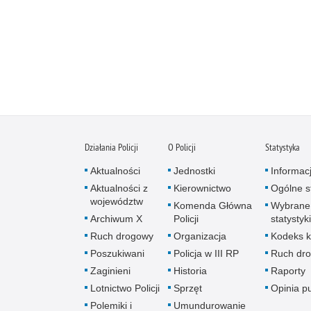
Działania Policji
O Policji
Statystyka
Aktualności
Jednostki
Informac
Aktualności z
Kierownictwo
Ogólne st
województw
Komenda Główna
Wybrane
Archiwum X
Policji
statystyki
Ruch drogowy
Organizacja
Kodeks k
Poszukiwani
Policja w III RP
Ruch dr
Zaginieni
Historia
Raporty
Lotnictwo Policji
Sprzęt
Opinia p
Polemiki i
Umundurowanie