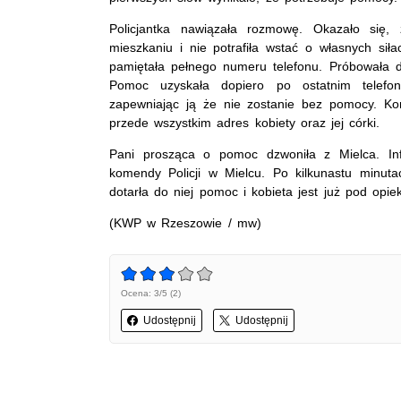
Policjantka nawiązała rozmowę. Okazało się,
mieszkaniu i nie potrafiła wstać o własnych sił
pamiętała pełnego numeru telefonu. Próbowała d
Pomoc uzyskała dopiero po ostatnim telefonie
zapewniając ją że nie zostanie bez pomocy. Kon
przede wszystkim adres kobiety oraz jej córki.
Pani prosząca o pomoc dzwoniła z Mielca. Inf
komendy Policji w Mielcu. Po kilkunastu minuta
dotarła do niej pomoc i kobieta jest już pod opie
(KWP w Rzeszowie / mw)
Ocena: 3/5 (2)
Udostępnij
Udostępnij