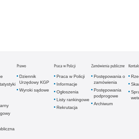
Prawo
Praca w Policji
Zamówienia publiczne
Kontak
je
Dziennik
Praca w Policji
Postępowania o
Rze
Urzędowy KGP
zamówienia
atystyki
Informacje
Skar
Wyroki sądowe
Postępowania
Ogłoszenia
Spr
podprogowe
wet
Listy rankingowe
Archiwum
arny
Rekrutacja
ogowy
ubliczna