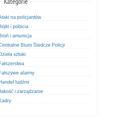
Kategorie
Ataki na policjantów
Bójki i pobicia
Broń i amunicja
Centralne Biuro Śledcze Policji
Dzieła sztuki
Fałszerstwa
Fałszywe alarmy
Handel ludźmi
Jakość i zarządzanie
Kadry
Kobiety w Policji
Korupcja
Kradzież