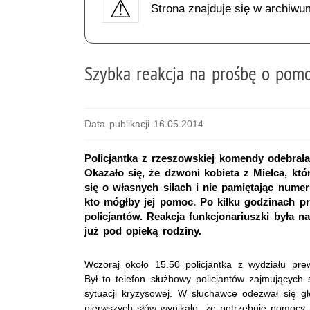
Strona znajduje się w archiwu
Szybka reakcja na prośbę o pom
Data publikacji 16.05.2014
Policjantka z rzeszowskiej komendy odebrała
Okazało się, że dzwoni kobieta z Mielca, kt
się o własnych siłach i nie pamiętając nume
kto mógłby jej pomoc. Po kilku godzinach 
policjantów. Reakcja funkcjonariuszki była n
już pod opieką rodziny.
Wczoraj około 15.50 policjantka z wydziału pre
Był to telefon służbowy policjantów zajmujących 
sytuacji kryzysowej. W słuchawce odezwał się gło
pierwszych słów wynikało, że potrzebuje pomocy.