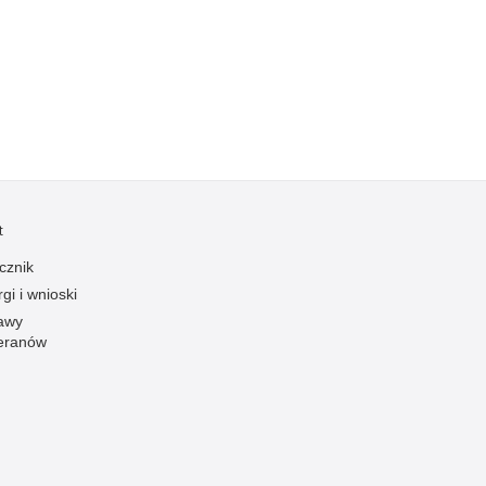
Kradzieże z włamaniem
Kultura
Logistyka, wyposażenie
Materiały wybuchowe
Nagrodzeni policjanci
Napady na banki
Napady na taksówkarzy
t
Napady na tiry
cznik
Nielegalny handel farmaceutykami
gi i wnioski
Nietrzeźwi kierujący
awy
eranów
Nietrzeźwi opiekunowie
Nietrzeźwi pracownicy
Niszczenie mienia
Nowoczesne technologie w pracy Policji
Odpowiedzialność majątkowa Policji