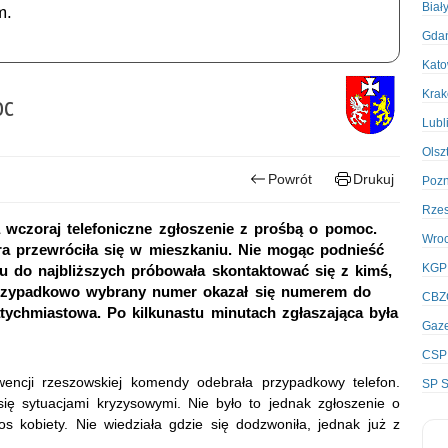
Biał
m.
Gda
Kato
Kra
oc
Lubl
Olsz
Powrót
Drukuj
Poz
Rze
 wczoraj telefoniczne zgłoszenie z prośbą o pomoc.
Wro
óra przewróciła się w mieszkaniu. Nie mogąc podnieść
KGP
ru do najbliższych próbowała skontaktować się z kimś,
przypadkowo wybrany numer okazał się numerem do
CBZ
atychmiastowa. Po kilkunastu minutach zgłaszająca była
Gaze
CSP
wencji rzeszowskiej komendy odebrała przypadkowy telefon.
SP S
się sytuacjami kryzysowymi. Nie było to jednak zgłoszenie o
s kobiety. Nie wiedziała gdzie się dodzwoniła, jednak już z